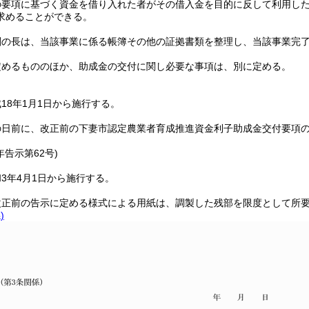
の要項に基づく資金を借り入れた者がその借入金を目的に反して利用し
求めることができる。
関の長は、当該事業に係る帳簿その他の証拠書類を整理し、当該事業完了
定めるもののほか、助成金の交付に関し必要な事項は、別に定める。
18年1月1日から施行する。
の日前に、改正前の下妻市認定農業者育成推進資金利子助成金交付要項
年
告示第62号)
3年4月1日から施行する。
改正前の告示に定める様式による用紙は、調製した残部を限度として所
)