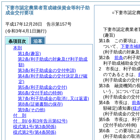
下妻市認定農業者育成確保資金等利子助
成金交付要項
○下妻市認定
平成17年12月28日 告示第157号
下妻市認定農業者
(令和3年4月1日施行)
(趣旨)
第1条
この要項は
条項目次
沿革
ついて、
下妻市補
本則
(利子助成の対象及
第1条
(趣旨)
第2条
前条
の利子
第2条
(利子助成の対象及び利子助成
利子助成補助金交
額)
2
市長は、利子助成
第3条
(利子助成金の交付申請)
のであるときは、
第4条
(利子助成金の交付決定及び確
(利子助成金の交付
定)
第3条
融資機関の
第5条
(利子助成金の交付)
いう。)
については
第6条
(交付手続の特例)
(利子助成金の交付
第7条
(利子助成金の取消し又は返還)
第4条
市長は、
前
第8条
(証拠書類の保存)
額確定)
通知書
(
様
第9条
(その他)
(利子助成金の交付
付 則
第5条
市長は、利
付 則
(令和3年告示第62号)
(交付手続の特例)
様式第1号
(第3条関係)
第6条
この要項に
様式第2号
(第4条関係)
(利子助成金の取消