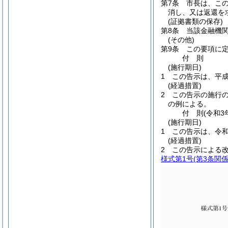
第7条
市長は、こ
消し、又は返還を
(証拠書類の保存)
第8条
当該金融機
(その他)
第9条
この要項に
付
則
(施行期日)
1
この告示は、平成
(経過措置)
2
この告示の施行
の例による。
付
則
(令和3
(施行期日)
1
この告示は、令和
(経過措置)
2
この告示による
様式第1号
(第3条関係