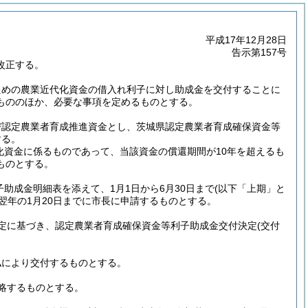
平成17年12月28日
告示第157号
改正する。
ための農業近代化資金の借入れ利子に対し助成金を交付することに
もののほか、必要な事項を定めるものとする。
び認定農業者育成推進資金とし、茨城県認定農業者育成確保資金等
する。
化資金に係るものであって、当該資金の償還期間が10年を超えるも
ものとする。
子助成金明細表を添えて、1月1日から6月30日まで
(以下「上期」と
翌年の1月20日までに市長に申請するものとする。
定に基づき、認定農業者育成確保資金等利子助成金交付決定
(交付
払により交付するものとする。
略するものとする。