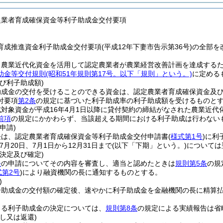
農業者育成確保資金等利子助成金交付要項
育成推進資金利子助成金交付要項(平成12年下妻市告示第36号)の全部を
、農業近代化資金を活用して認定農業者が農業経営改善計画を達成する
助金等交付規則
(昭和51年規則第17号。以下「規則」という。)
に定める
び利子助成額)
助成金の交付を受けることのできる資金は、認定農業者育成確保資金及
付要項
第2条
の規定に基づいた利子助成率の利子助成額を受けるものと
対象資金が平成16年4月1日以降に貸付契約の締結がなされた農業近代
前項
の規定にかかわらず、当該超える期間における利子助成は行わない
申請)
長は、認定農業者育成確保資金等利子助成金交付申請書
(
様式第1号
)
に利
7月20日、7月1日から12月31日まで
(以下「下期」という。)
については
決定及び確定)
条
の申請についてその内容を審査し、適当と認めたときは
規則第5条
の規
式第2号
)
により融資機関の長に通知するものとする。
)
子助成金の交付額の確定後、速やかに利子助成金を金融機関の長に精算
よる利子助成金の決定については、
規則第8条
の規定による実績報告は省
し又は返還)