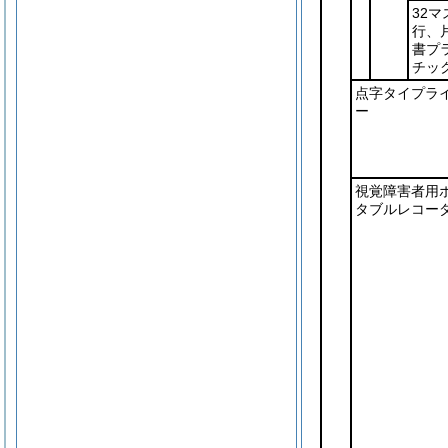
32マ
行、
書プ
チッ
点字タイプラ
ー
視覚障害者用
タブルレコー