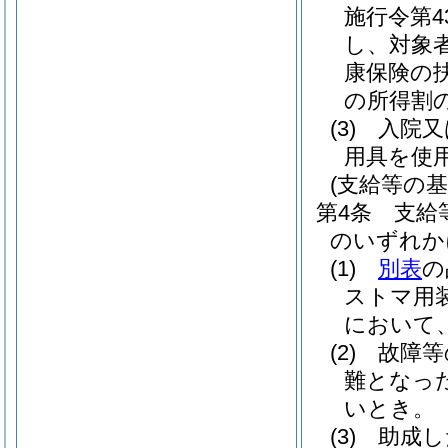
施行令第4
し、対象
康保険の
の所得割
(3)
入院又
用具を使
(支給等の基
第4条
支給
のいずれか
(1)
別表
の
ストマ用
において
(2)
故障等
難となっ
いとき。
(3)
助成し