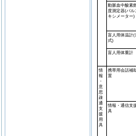
動脈血中酸素
度測定器
(パル
キシメーター)
盲人用体温計
式)
盲人用体重計
情
携帯用会話補
報
置
・
意
思
疎
通
情報・通信支
支
具
援
用
具