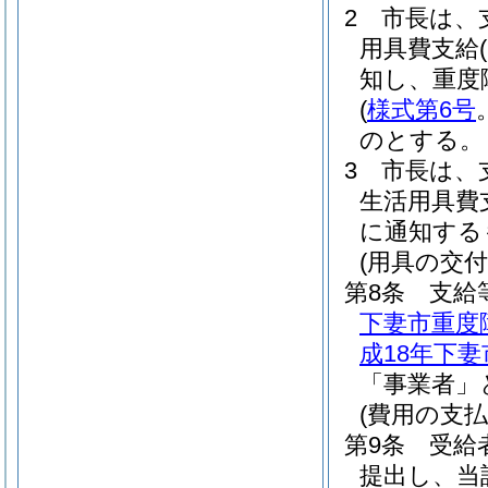
2
市長は、
用具費支給
知し、重度
(
様式第6号
のとする。
3
市長は、
生活用具費
に通知する
(用具の交付
第8条
支給
下妻市重度
成18年下妻
「事業者」
(費用の支払
第9条
受給
提出し、当