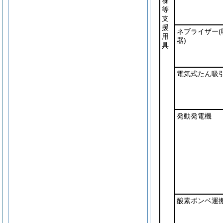
養
等
支
援
ネブライザー
用
器)
具
電気式たん吸
発動発電機
酸素ボンベ運