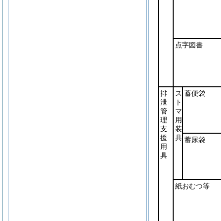
点字図書
排
ス
蓄便袋
泄
ト
管
マ
理
用
支
装
援
具
蓄尿袋
用
具
紙おむつ等