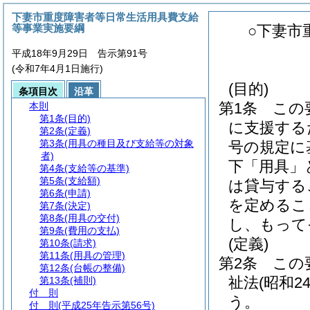
下妻市重度障害者等日常生活用具費支給
等事業実施要綱
○下妻市
平成18年9月29日 告示第91号
(令和7年4月1日施行)
(目的)
条項目次
沿革
第1条
この
本則
第1条
(目的)
に支援する
第2条
(定義)
第3条
(用具の種目及び支給等の対象
号の規定に
者)
下「用具」
第4条
(支給等の基準)
第5条
(支給額)
は貸与する
第6条
(申請)
を定めるこ
第7条
(決定)
第8条
(用具の交付)
し、もって
第9条
(費用の支払)
(定義)
第10条
(請求)
第11条
(用具の管理)
第2条
この
第12条
(台帳の整備)
祉法
(昭和2
第13条
(補則)
付 則
う。
付 則
(平成25年告示第56号)