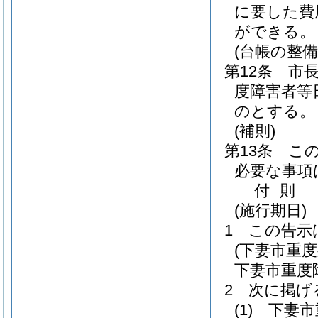
に要した費
ができる。
(台帳の整備
第12条
市
度障害者等
のとする。
(補則)
第13条
こ
必要な事項
付
則
(施行期日)
1
この告示
(下妻市重
下妻市重度
2
次に掲げ
(1)
下妻市