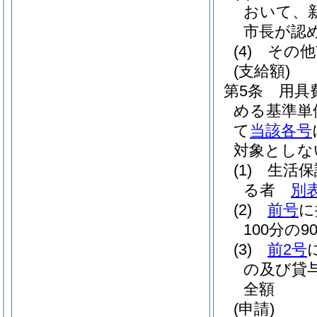
おいて、
市長が認
(4)
その他
(支給額)
第5条
用具
める基準単
て
当該各号
対象としな
(1)
生活保
る者
別
(2)
前号
に
100分の
(3)
前2号
の及び貸
全額
(申請)