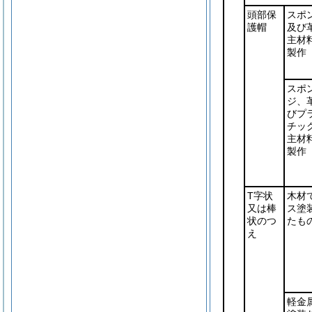
頭部保
スポ
護帽
及び
主材
製作
スポ
ジ、
びプ
チッ
主材
製作
T字状
木材
又は棒
ス塗
状のつ
たも
え
軽金