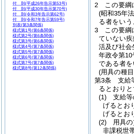
付 則
(平成26年告示第53号)
2
この要綱
付 則
(平成30年告示第70号)
(昭和35年法
付 則
(令和3年告示第62号)
付 則
(令和7年告示第59号)
る者をいう
別表
(第3条関係)
3
この要綱
様式第1号
(第6条関係)
様式第2号
(第6条関係)
ていない疾
様式第3号
(第6条関係)
活及び社会
様式第4号
(第7条関係)
様式第5号
(第7条関係)
年政令第10
様式第6号
(第7条関係)
である者を
様式第7号
(第7条関係)
様式第8号
(第12条関係)
(用具の種
第3条
支給
るとおりと
(1)
支給等
げるとお
げるとお
(2)
用具の
非課税世