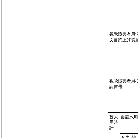
視覚障害者用
文書読上げ装
視覚障害者用
読書器
盲人
触読式
用時
計
音声時