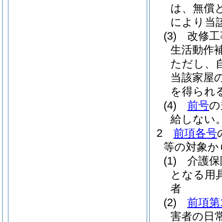
は、無償
により当
(3)
改修工
生活動作
ただし、
当該家屋
を得られ
(4)
前号
の
給しない
2
前項各号
等の対象か
(1)
介護保
となる用
者
(2)
前項第
害者の日