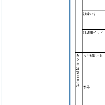
訓練いす
訓練用ベッド
自
入浴補助用具
立
生
活
支
援
用
具
便器