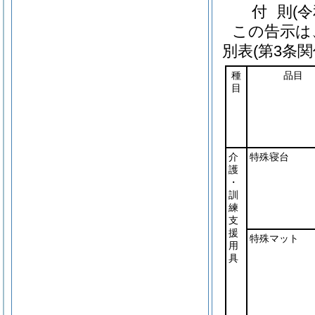
付
則
(
この告示は
別表
(第3条関
種
品目
目
介
特殊寝台
護
・
訓
練
支
援
特殊マット
用
具