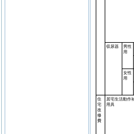
収尿器
男性
用
女性
用
住
居宅生活動作
宅
用具
改
修
費