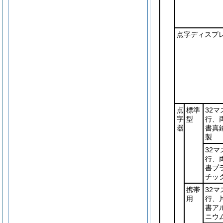
点字ディスプ
点
標準
32マ
字
型
行、
器
書真
製
32マ
行、
書プ
チッ
携帯
32マ
用
行、
書ア
ニウ