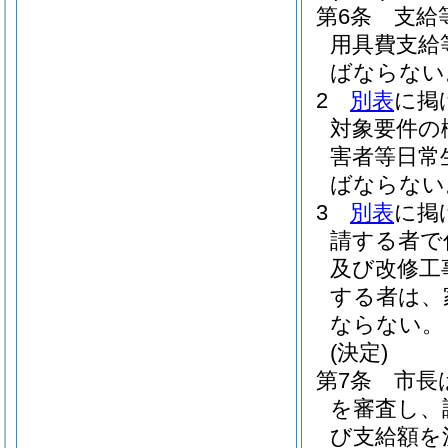
第6条
支給
用具費支給
ばならない
2
別表
に掲
対象要件の
害者等日常
ばならない
3
別表
に掲
請する者で
及び改修工
する者は、
ならない。
(決定)
第7条
市長
を審査し、
び支給額を