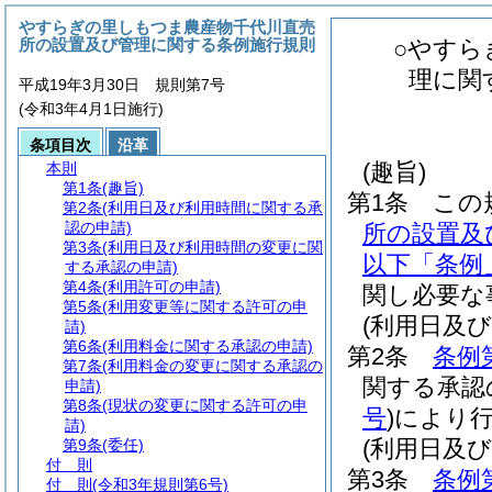
やすらぎの里しもつま農産物千代川直売
所の設置及び管理に関する条例施行規則
○やすら
理に関
平成19年3月30日 規則第7号
(令和3年4月1日施行)
条項目次
沿革
(趣旨)
本則
第1条
(趣旨)
第1条
この
第2条
(利用日及び利用時間に関する承
認の申請)
所の設置及
第3条
(利用日及び利用時間の変更に関
以下「条例
する承認の申請)
第4条
(利用許可の申請)
関し必要な
第5条
(利用変更等に関する許可の申
(利用日及
請)
第6条
(利用料金に関する承認の申請)
第2条
条例
第7条
(利用料金の変更に関する承認の
関する承認
申請)
第8条
(現状の変更に関する許可の申
号
)
により
請)
(利用日及
第9条
(委任)
付 則
第3条
条例
付 則
(令和3年規則第6号)