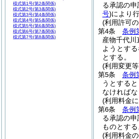
様式第1号
(第2条関係)
る承認の申
様式第2号
(第3条関係)
号
)
により
様式第3号
(第4条関係)
様式第4号
(第5条関係)
(利用許可の
様式第5号
(第6条関係)
第4条
条例
様式第6号
(第7条関係)
様式第7号
(第8条関係)
産物千代川
ようとする
とする。
(利用変更
第5条
条例
うとすると
なければな
(利用料金
第6条
条例
る承認の申
ものとする
(利用料金