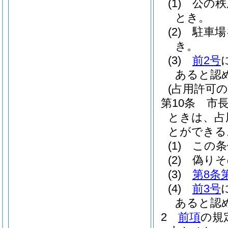
(1)
公の秩
とき。
(2)
駐車場
き。
(3)
前2号
あると認
(占用許可の
第10条
市
ときは、占
とができる
(1)
この条
(2)
偽りそ
(3)
第8条
(4)
前3号
あると認
2
前項
の規