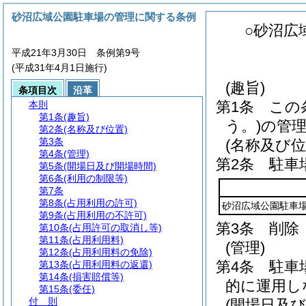
砂沼広域公園駐車場の管理に関する条例
○砂沼広
平成21年3月30日 条例第9号
(平成31年4月1日施行)
(趣旨)
条項目次
沿革
第1条
この
本則
第1条
(趣旨)
う。)
の管
第2条
(名称及び位置)
第3条
(名称及び位
第4条
(管理)
第2条
駐車
第5条
(開場日及び開場時間)
第6条
(利用の制限等)
第7条
第8条
(占用利用の許可)
砂沼広域公園駐車
第9条
(占用利用の不許可)
第3条
削除
第10条
(占用許可の取消し等)
第11条
(占用利用料)
(管理)
第12条
(占用利用料の免除)
第4条
駐車
第13条
(占用利用料の返還)
第14条
(損害賠償等)
的に運用し
第15条
(委任)
付 則
(開場日及び