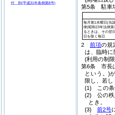
付 則
(平成31年条例第8号)
第5条
駐車
毎月第1水曜日
(当
律
(昭和23年法律第1
るときは、その翌日
日を除く毎日
2
前項
の規
は、臨時に
(利用の制限
第6条
市長
という。)
限し、若し
(1)
この条
(2)
公の秩
とき。
(3)
前2号