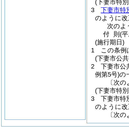
(下妻市特
3
下妻市特
のように改
次のよ
付
則
(
(施行期日)
1
この条例
(下妻市公
2
下妻市公
例第5号)
の
〔次の
(下妻市特
3
下妻市特
のように改
〔次の