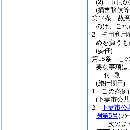
(2)
市長が
(損害賠償等
第14条
故
のは、これ
2
占用利用
めを負うも
(委任)
第15条
こ
要な事項は
付
則
(施行期日)
1
この条例
(下妻市公
2
下妻市公
例第5号)
の
次のよ