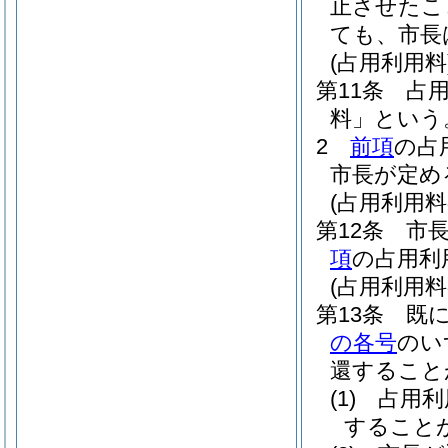
止させたこ
ても、市長
(占用利用料
第11条
占
料」という
2
前項
の占
市長が定め
(占用利用料
第12条
市
項
の占用利
(占用利用料
第13条
既
の各号
のい
還すること
(1)
占用利
すること