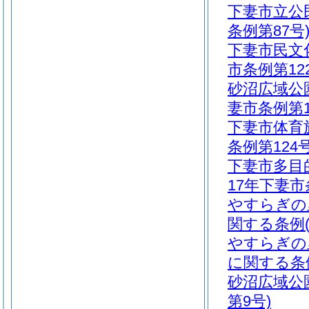
下妻市立公
条例第87号
下妻市民文
市条例第12
砂沼広域公
妻市条例第1
下妻市体育
条例第124号
下妻市多目
17年下妻市
やすらぎの
関する条例(
やすらぎの
に関する条例
砂沼広域公
第9号)