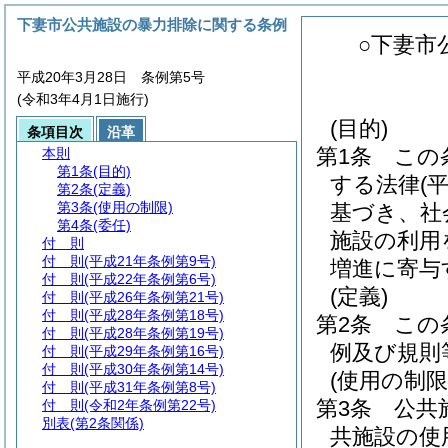
下妻市公共施設の暴力排除に関する条例
○下妻市
平成20年3月28日 条例第5号
(令和3年4月1日施行)
(目的)
条項目次
沿革
第1条
この
本則
第1条
(目的)
する法律
(
第2条
(定義)
第3条
(使用の制限)
基づき、社
第4条
(委任)
施設の利用
付 則
付 則
(平成21年条例第9号)
増進に寄与
付 則
(平成22年条例第6号)
(定義)
付 則
(平成26年条例第21号)
付 則
(平成28年条例第18号)
第2条
この
付 則
(平成28年条例第19号)
例及び規則
付 則
(平成29年条例第16号)
付 則
(平成30年条例第14号)
(使用の制限
付 則
(平成31年条例第8号)
第3条
公共
付 則
(令和2年条例第22号)
別表
(第2条関係)
共施設の使