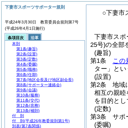
下妻市スポーツサポーター規則
○下妻市
平成24年3月30日 教育委員会規則第7号
(平成26年4月1日施行)
下妻市スポ
条項目次
沿革
25号)の全
本則
第1条
(趣旨)
(趣旨)
第2条
(設置)
第3条
(定数)
第1条
この
第4条
(委嘱)
ター」とい
第5条
(職務)
第6条
(任期)
(設置)
第7条
(地区会長及び地区副会長)
第2条
地域
第8条
(サポーター連絡会)
第9条
(会議)
相互の親睦
第10条
(服務)
を目的とし
第11条
(交代)
第12条
(庶務)
(定数)
第13条
(補則)
第3条
サポ
付 則
付 則
(平成26年教委規則第1号)
(委嘱)
別表
(第7条関係)