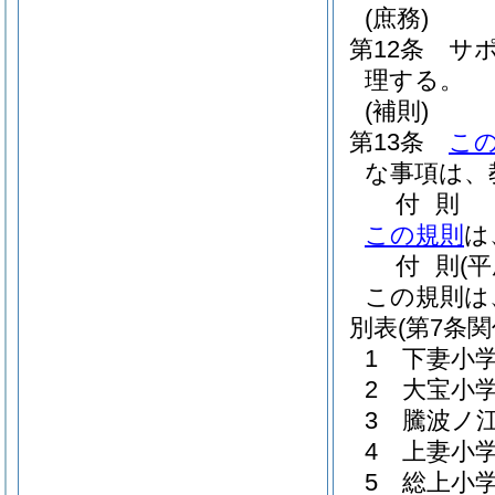
(庶務)
第12条
サ
理する。
(補則)
第13条
こ
な事項は、
付
則
この規則
は
付
則
(
この規則は
別表
(第7条関
1 下妻小
2 大宝小
3 騰波ノ
4 上妻小
5 総上小