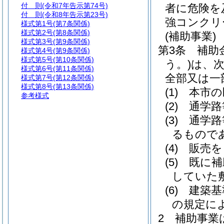
付 則
(令和7年告示第74号)
者に危険を
付 則
(令和8年告示第23号)
強コンクリ
様式第1号
(第7条関係)
様式第2号
(第8条関係)
(補助事業)
様式第3号
(第9条関係)
第3条
補助
様式第4号
(第9条関係)
様式第5号
(第10条関係)
う。)
は、
様式第6号
(第11条関係)
全部又は一
様式第7号
(第12条関係)
様式第8号
(第13条関係)
(1)
本市の
参考様式
(2)
通学路
(3)
通学路
るもので
(4)
販売を
(5)
既に補
していた
(6)
建築基
の規定に
2
補助事業