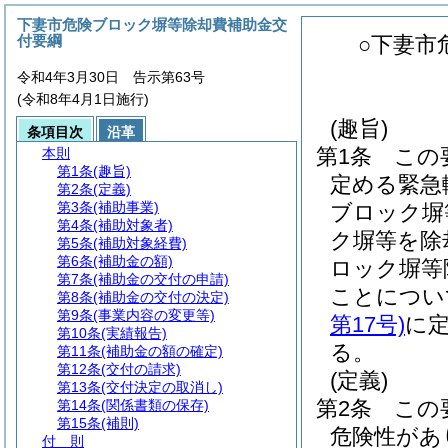
下妻市危険ブロック塀等除却費補助金交
付要綱
○下妻市
令和4年3月30日 告示第63号
(令和8年4月1日施行)
(趣旨)
条項目次
沿革
第1条
この
本則
第1条
(趣旨)
定める緊急
第2条
(定義)
第3条
(補助事業)
ブロック塀
第4条
(補助対象者)
ク塀等を除
第5条
(補助対象経費)
第6条
(補助金の額)
ロック塀等
第7条
(補助金の交付の申請)
ことについ
第8条
(補助金の交付の決定)
第9条
(事業内容の変更等)
第17号)
に
第10条
(実績報告)
る。
第11条
(補助金の額の確定)
第12条
(交付の請求)
(定義)
第13条
(交付決定の取消し)
第2条
この
第14条
(関係書類の保存)
第15条
(補則)
危険性があ
付 則