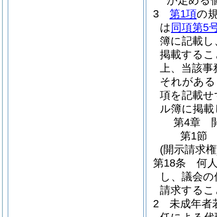
が定める
3
第1項
の
は
同項第5
簿に記載し
掲載するこ
上、当該事
それがある
項を記載せ
ル簿に掲載
第4章
第1節
(開示請求権
第18条
何
し、議会の
請求するこ
2
未成年者