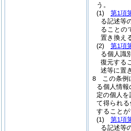
う。
(1)
第1項
る記述等
ることの
置き換え
(2)
第1項
る個人識
復元する
述等に置
8
この条例
る個人情報
定の個人を
て得られる
することが
(1)
第1項
る記述等