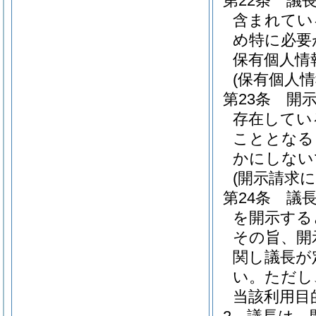
第22条
議
含まれてい
め特に必要
保有個人情
(保有個人
第23条
開
存在してい
こととなる
かにしない
(開示請求
第24条
議
を開示する
その旨、開
関し議長が
い。
ただし
当該利用目