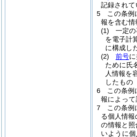
記録されて
5
この条例
報を含む情
(1)
一定の
を電子計
に構成し
(2)
前号
に
ために氏
人情報を
したもの
6
この条例
報によって
7
この条例
る個人情報
の情報と照
いように個