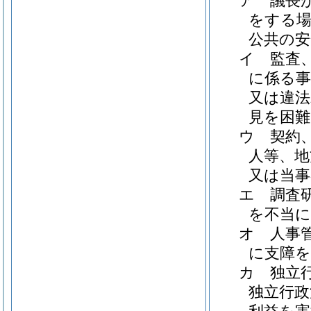
ア
議長
をする場
公共の安
イ
監査
に係る事
又は違法
見を困
ウ
契約
人等、地
又は当
エ
調査
を不当
オ
人事
に支障
カ
独立
独立行政