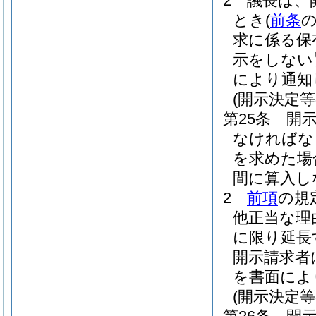
2
議長は、
とき
(
前条
求に係る保
示をしない
により通知
(開示決定等
第25条
開
なければな
を求めた場
間に算入し
2
前項
の規
他正当な理
に限り延長
開示請求者
を書面によ
(開示決定