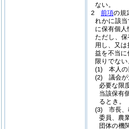
ない。
2
前項
の規
れかに該当
に保有個人
ただし、保
用し、又は
益を不当に
限りでない
(1)
本人の
(2)
議会が
必要な限
当該保有
るとき。
(3)
市長、
委員、農
団体の機