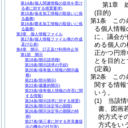
第14条
(個人関連情報の提供を受け
第1章
る者に対する措置要求)
(目的)
第15条
(仮名加工情報の取扱いに係
る義務)
第1条
この
第16条
(匿名加工情報の取扱いに係
る個人情報
る義務)
第3章
個人情報ファイル
に、議会が
第17条
(個人情報ファイル簿の作成
める個人の
及び公表)
第4章
開示、訂正及び利用停止等
正かつ円滑
第1節
開示
とを目的と
第18条
(開示請求権)
第19条
(開示請求の手続)
(定義)
第20条
(保有個人情報の開示義
務)
第2条
この
第21条
(部分開示)
関する情報
第22条
(裁量的開示)
第23条
(保有個人情報の存否に関
いう。
する情報)
(1)
当該情
第24条
(開示請求に対する措置)
第25条
(開示決定等の期限)
書、図画
第26条
(開示決定等の期限の特
的方式そ
例)
第27条
(第三者に対する意見書提
方式をい
出の機会の付与等)