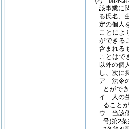
(2)
開示請
該事業に
る氏名、
定の個人
ことによ
ができる
含まれる
ことはで
以外の個
し、次に
ア
法令
とがで
イ
人の
ること
ウ
当該
号)
第2