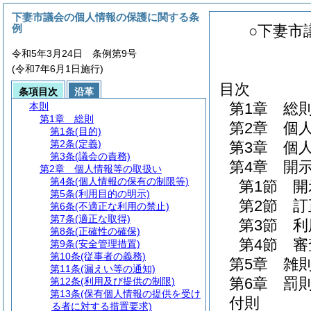
下妻市議会の個人情報の保護に関する条
例
○下妻市
令和5年3月24日 条例第9号
(令和7年6月1日施行)
目次
条項目次
沿革
第1章
総
本則
第1章
総則
第2章
個
第1条
(目的)
第2条
(定義)
第3章
個
第3条
(議会の責務)
第4章
開
第2章
個人情報等の取扱い
第4条
(個人情報の保有の制限等)
第1節
開
第5条
(利用目的の明示)
第2節
訂
第6条
(不適正な利用の禁止)
第7条
(適正な取得)
第3節
利
第8条
(正確性の確保)
第4節
審
第9条
(安全管理措置)
第10条
(従事者の義務)
第5章
雑
第11条
(漏えい等の通知)
第6章
罰
第12条
(利用及び提供の制限)
第13条
(保有個人情報の提供を受け
付則
る者に対する措置要求)