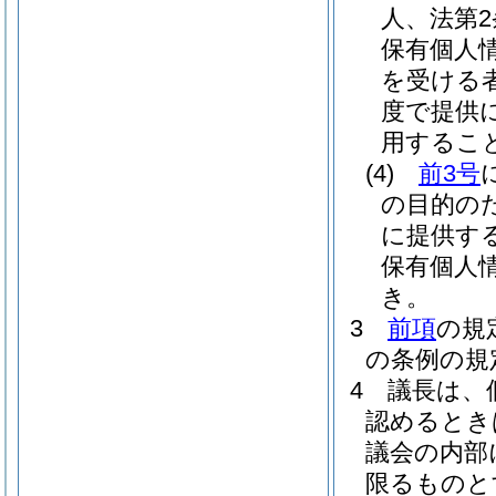
人、法第
保有個人
を受ける
度で提供
用するこ
(4)
前3号
の目的の
に提供す
保有個人
き。
3
前項
の規
の条例の規
4
議長は、
認めるとき
議会の内部
限るものと