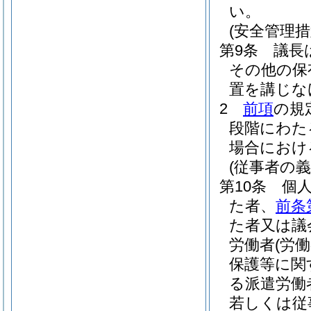
い。
(安全管理措
第9条
議長
その他の保
置を講じな
2
前項
の規
段階にわた
場合におけ
(従事者の義
第10条
個
た者、
前条
た者又は議
労働者
(労
保護等に関
る派遣労働
若しくは従