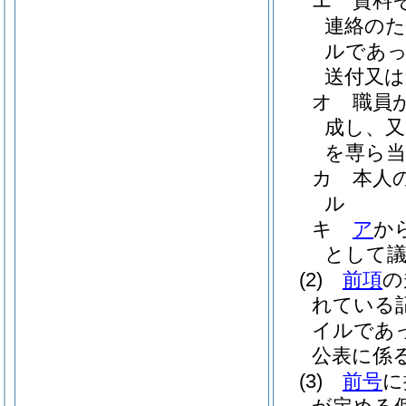
エ
資料
連絡のた
ルであっ
送付又は
オ
職員
成し、又
を専ら当
カ
本人
ル
キ
ア
か
として
(2)
前項
の
れている
イルであ
公表に係
(3)
前号
に