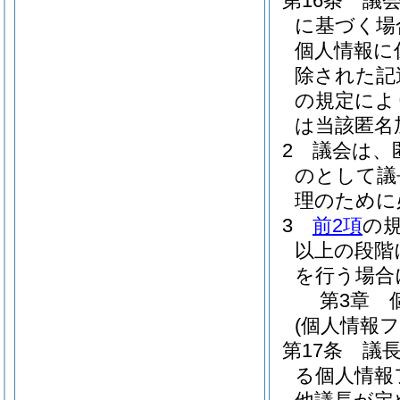
第16条
議
に基づく場
個人情報に
除された記
の規定によ
は当該匿名
2
議会は、
のとして議
理のために
3
前2項
の
以上の段階
を行う場合
第3章
(個人情報
第17条
議
る個人情報