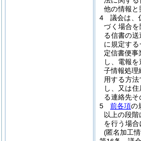
法に関する
他の情報と
4
議会は、
づく場合を
る信書の送
に規定する
定信書便事
し、電報を
子情報処理
用する方法
し、又は住
る連絡先そ
5
前各項
の
以上の段階
を行う場合
(匿名加工