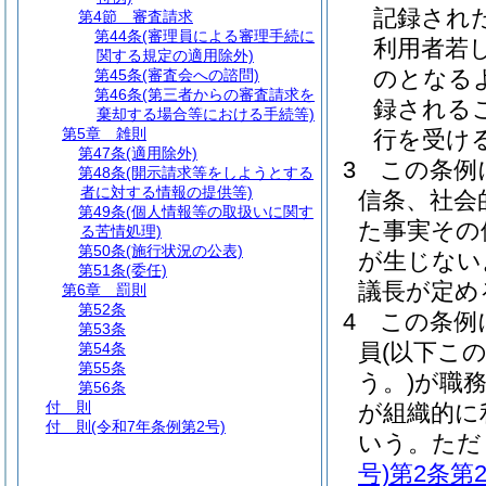
記録され
第4節
審査請求
第44条
(審理員による審理手続に
利用者若
関する規定の適用除外)
のとなる
第45条
(審査会への諮問)
第46条
(第三者からの審査請求を
録される
棄却する場合等における手続等)
第5章
雑則
行を受け
第47条
(適用除外)
3
この条例
第48条
(開示請求等をしようとする
者に対する情報の提供等)
信条、社会
第49条
(個人情報等の取扱いに関す
た事実その
る苦情処理)
第50条
(施行状況の公表)
が生じない
第51条
(委任)
議長が定め
第6章
罰則
第52条
4
この条例
第53条
員
(以下こ
第54条
第55条
う。)
が職
第56条
付 則
が組織的に
付 則
(令和7年条例第2号)
いう。
ただ
号)
第2条第