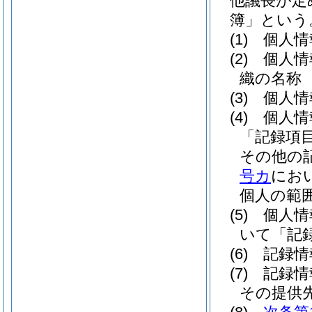
他議長が定
簿」という
(1)
個人情
(2)
個人情
織の名称
(3)
個人情
(4)
個人情
「記録項
その他の
号カ
にお
個人の範
(5)
個人情
いて「記
(6)
記録情
(7)
記録情
その提供