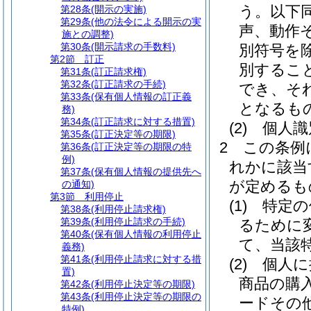
う。以下同
第28条
(開示の実施)
第29条
(他の法令による開示の実
声、動作
施との調整)
第30条
(開示請求の手数料)
別符号を除
第2節
訂正
別するこ
第31条
(訂正請求権)
第32条
(訂正請求の手続)
でき、そ
第33条
(保有個人情報の訂正義
となるも
務)
第34条
(訂正請求に対する措置)
(2)
個人識
第35条
(訂正決定等の期限)
2
この条例
第36条
(訂正決定等の期限の特
例)
れかに該当
第37条
(保有個人情報の提供先へ
が定めるも
の通知)
第3節
利用停止
(1)
特定の
第38条
(利用停止請求権)
第39条
(利用停止請求の手続)
るために
第40条
(保有個人情報の利用停止
て、当該
義務)
第41条
(利用停止請求に対する措
(2)
個人に
置)
商品の購
第42条
(利用停止決定等の期限)
第43条
(利用停止決定等の期限の
ードその
特例)