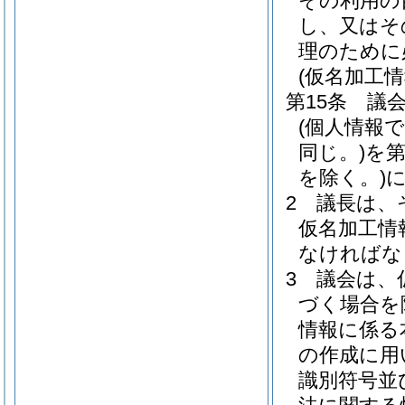
その利用の
し、又はそ
理のために
(仮名加工
第15条
議
(個人情報
同じ。)
を
を除く。)
2
議長は、
仮名加工情
なければな
3
議会は、
づく場合を
情報に係る
の作成に用
識別符号並