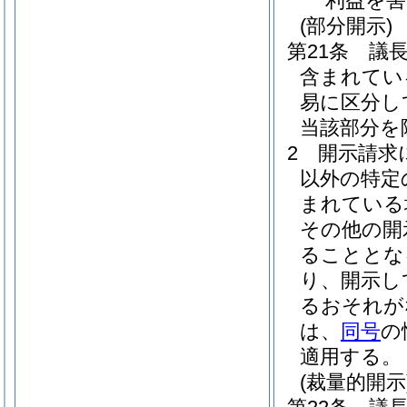
利益を
(部分開示)
第21条
議
含まれてい
易に区分し
当該部分を
2
開示請求
以外の特定
まれている
その他の開
ることとな
り、開示し
るおそれが
は、
同号
の
適用する。
(裁量的開示