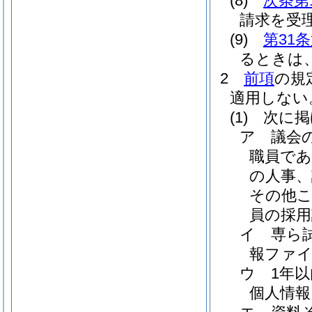
(8)
次条第
請求を受
(9)
第31
るときは
2
前項
の規
適用しない
(1)
次に掲
ア
議会
職員で
の人事、
その他
員の採用
イ
専ら
報ファ
ウ
1年
個人情報