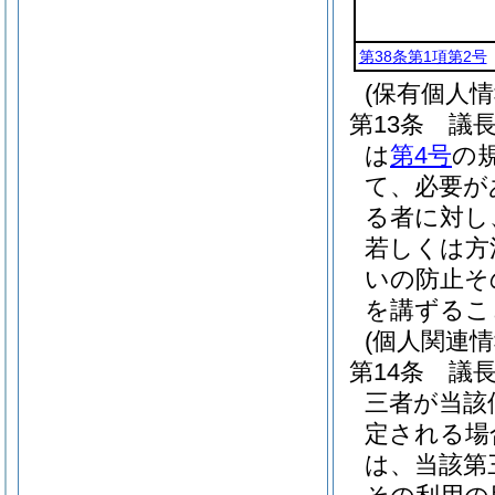
第38条第1項第2号
(保有個人
第13条
議
は
第4号
の
て、必要が
る者に対し
若しくは方
いの防止そ
を講ずるこ
(個人関連
第14条
議
三者が当該
定される場
は、当該第