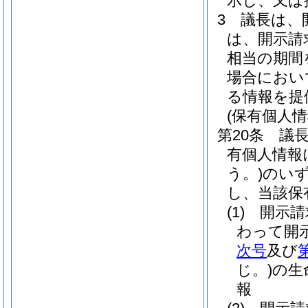
示し、又は
3
議長は、
は、開示請
相当の期間
場合におい
る情報を提
(保有個人
第20条
議
有個人情報
う。)
のい
し、当該保
(1)
開示請
わって開
次号
及び
じ。)
の生
報