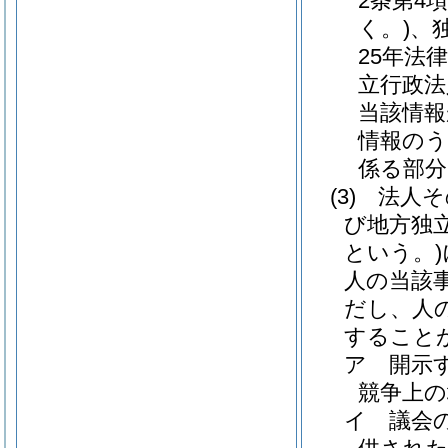
2条第4
く。)
、
25年法律
立行政法
当該情報
情報のう
係る部分
(3)
法人そ
び地方独
という。)
人の当該
だし、人
すること
ア
開示
競争上
イ
議会