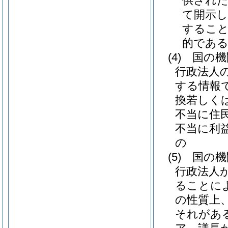
供され
て開示
すること
的であ
(4)
国の機
行政法人
する情報
換若しく
不当に住
不当に利
の
(5)
国の機
行政法人
ることに
の性質上
それがあ