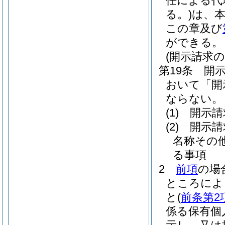
任による代
る。)
は、
この章及び
ができる。
(開示請求の
第19条
開
おいて「開
ならない。
(1)
開示請
(2)
開示請
名称その
る事項
2
前項
の場
ところによ
と
(
前条第2
係る保有個