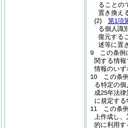
ることの
置き換え
(2)
第1項
る個人識
復元する
述等に置
9
この条例
関する情報
情報のいず
10
この条
る特定の個
成25年法
に規定する
11
この条
上作成し、
的に利用す