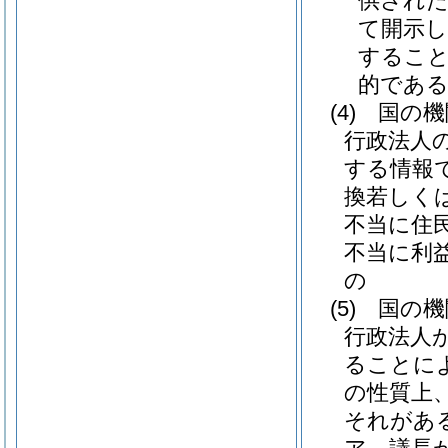
供され
て開示
すること
的であ
(4)
国の機
行政法人
する情報
換若しく
不当に住
不当に利
の
(5)
国の機
行政法人
ることに
の性質上
それがあ