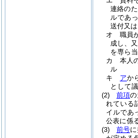
エ
資料
連絡のた
ルであっ
送付又は
オ
職員
成し、又
を専ら当
カ
本人
ル
キ
ア
か
として
(2)
前項
の
れている
イルであ
公表に係
(3)
前号
に