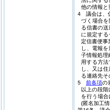
法に関する
他の情報と
4
議会は、
づく場合を
る信書の送
に規定する
定信書便事
し、電報を
子情報処理
用する方法
し、又は住
る連絡先そ
5
前各項
の
以上の段階
を行う場合
(匿名加工