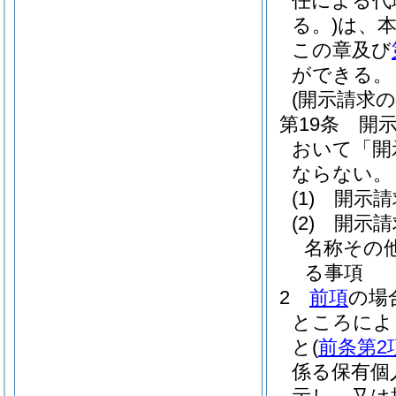
任による代
る。)
は、
この章及び
ができる。
(開示請求の
第19条
開
おいて「開
ならない。
(1)
開示請
(2)
開示請
名称その
る事項
2
前項
の場
ところによ
と
(
前条第2
係る保有個