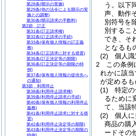
う。以下同
第28条
(開示の実施)
第29条
(他の法令による開示の実
声、動作
施との調整)
第30条
(開示請求の手数料)
別符号を除
第2節
訂正
別するこ
第31条
(訂正請求権)
第32条
(訂正請求の手続)
でき、そ
第33条
(保有個人情報の訂正義
となるも
務)
第34条
(訂正請求に対する措置)
(2)
個人識
第35条
(訂正決定等の期限)
2
この条例
第36条
(訂正決定等の期限の特
例)
れかに該当
第37条
(保有個人情報の提供先へ
が定めるも
の通知)
第3節
利用停止
(1)
特定の
第38条
(利用停止請求権)
第39条
(利用停止請求の手続)
るために
第40条
(保有個人情報の利用停止
て、当該
義務)
第41条
(利用停止請求に対する措
(2)
個人に
置)
商品の購
第42条
(利用停止決定等の期限)
第43条
(利用停止決定等の期限の
ードその
特例)