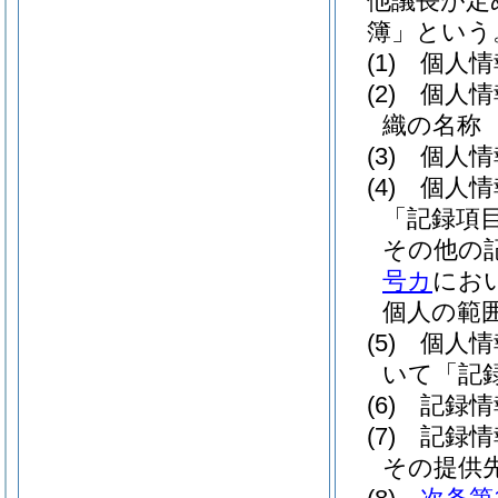
他議長が定
簿」という
(1)
個人情
(2)
個人情
織の名称
(3)
個人情
(4)
個人情
「記録項
その他の
号カ
にお
個人の範
(5)
個人情
いて「記
(6)
記録情
(7)
記録情
その提供