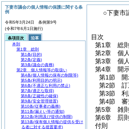
下妻市議会の個人情報の保護に関する条
例
○下妻市
令和5年3月24日 条例第9号
(令和7年6月1日施行)
目次
条項目次
沿革
第1章
総
本則
第1章
総則
第2章
個
第1条
(目的)
第2条
(定義)
第3章
個
第3条
(議会の責務)
第4章
開
第2章
個人情報等の取扱い
第4条
(個人情報の保有の制限等)
第1節
開
第5条
(利用目的の明示)
第2節
訂
第6条
(不適正な利用の禁止)
第7条
(適正な取得)
第3節
利
第8条
(正確性の確保)
第4節
審
第9条
(安全管理措置)
第10条
(従事者の義務)
第5章
雑
第11条
(漏えい等の通知)
第6章
罰
第12条
(利用及び提供の制限)
第13条
(保有個人情報の提供を受け
付則
る者に対する措置要求)