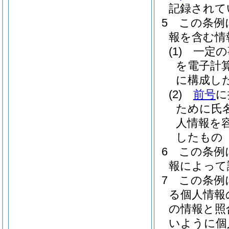
記録されて
5
この条例
報を含む情
(1)
一定の
を電子計
に構成し
(2)
前号
に
ために氏
人情報を
したもの
6
この条例
報によって
7
この条例
る個人情報
の情報と照
いように個