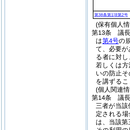
第38条第1項第2号
(保有個人
第13条
議
は
第4号
の
て、必要が
る者に対し
若しくは方
いの防止そ
を講ずるこ
(個人関連
第14条
議
三者が当該
定される場
は、当該第