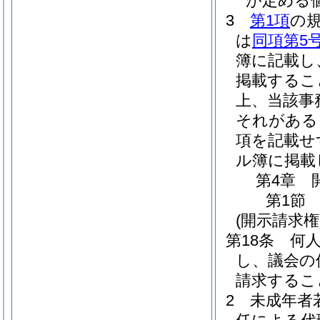
が定める
3
第1項
の
は
同項第5
簿に記載し
掲載するこ
上、当該事
それがある
項を記載せ
ル簿に掲載
第4章
第1節
(開示請求権
第18条
何
し、議会の
請求するこ
2
未成年者