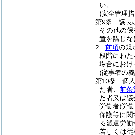
い。
(安全管理措
第9条
議長
その他の保
置を講じな
2
前項
の規
段階にわた
場合におけ
(従事者の義
第10条
個
た者、
前条
た者又は議
労働者
(労
保護等に関
る派遣労働
若しくは従