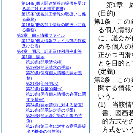
第14条
(個人関連情報の提供を受け
第1章
る者に対する措置要求)
(目的)
第15条
(仮名加工情報の取扱いに係
る義務)
第1条
この
第16条
(匿名加工情報の取扱いに係
る個人情報
る義務)
第3章
個人情報ファイル
に、議会が
第17条
(個人情報ファイル簿の作成
める個人の
及び公表)
第4章
開示、訂正及び利用停止等
正かつ円滑
第1節
開示
とを目的と
第18条
(開示請求権)
第19条
(開示請求の手続)
(定義)
第20条
(保有個人情報の開示義
務)
第2条
この
第21条
(部分開示)
関する情報
第22条
(裁量的開示)
第23条
(保有個人情報の存否に関
いう。
する情報)
(1)
当該情
第24条
(開示請求に対する措置)
第25条
(開示決定等の期限)
書、図画
第26条
(開示決定等の期限の特
的方式そ
例)
第27条
(第三者に対する意見書提
方式をい
出の機会の付与等)