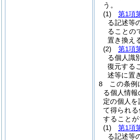
う。
(1)
第1項
る記述等
ることの
置き換え
(2)
第1項
る個人識
復元する
述等に置
8
この条例
る個人情報
定の個人を
て得られる
することが
(1)
第1項
る記述等