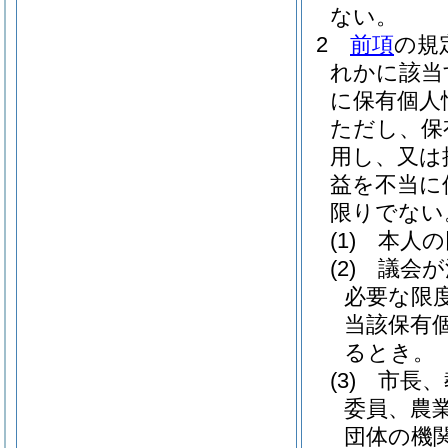
ない。
2
前項
の規
れかに該当
に保有個人
ただし、保
用し、又は
益を不当に
限りでない
(1)
本人の
(2)
議会が
必要な限
当該保有
るとき。
(3)
市長、
委員、農
団体の機