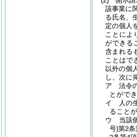
(2)
開示請
該事業に
る氏名、
定の個人
ことによ
ができる
含まれる
ことはで
以外の個
し、次に
ア
法令
とがで
イ
人の
ること
ウ
当該
号)
第2