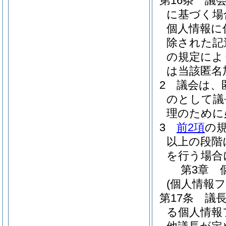
第16条
議
に基づく場
個人情報に
除された記
の規定によ
は当該匿名
2
議会は、
のとして議
理のために
3
前2項
の
以上の段階
を行う場合
第3章
(個人情報
第17条
議
る個人情報