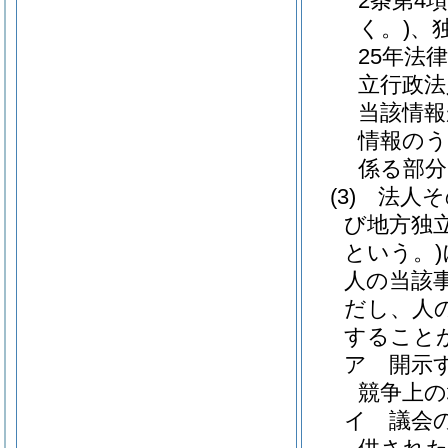
2条第4
く。)
、
25年法律
立行政法
当該情報
情報のう
係る部分
(3)
法人そ
び地方独
という。)
人の当該
だし、人
すること
ア
開示
競争上
イ
議会