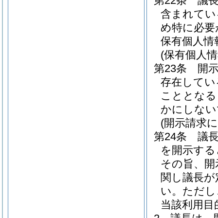
第22条
議
含まれてい
め特に必要
保有個人情
(保有個人
第23条
開
存在してい
こととなる
かにしない
(開示請求
第24条
議
を開示する
その旨、開
関し議長が
い。
ただし
当該利用目