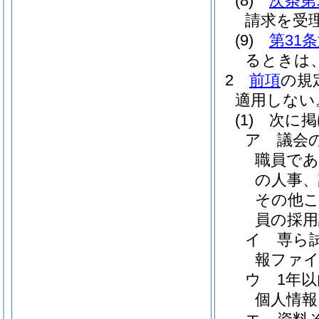
(8)
次条第
請求を受
(9)
第31
るときは
2
前項
の規
適用しない
(1)
次に掲
ア
議会
職員で
の人事、
その他
員の採用
イ
専ら
報ファ
ウ
1年
個人情報