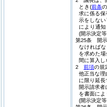
2
議長は、
とき
(
前条
求に係る保
示をしない
により通知
(開示決定等
第25条
開
なければな
を求めた場
間に算入し
2
前項
の規
他正当な理
に限り延長
開示請求者
を書面によ
(開示決定