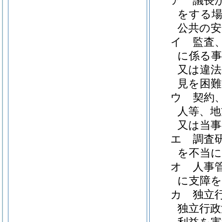
ア
議長
をする場
公共の安
イ
監査
に係る事
又は違法
見を困
ウ
契約
人等、地
又は当
エ
調査
を不当
オ
人事
に支障
カ
独立
独立行政