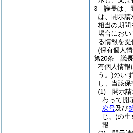
示し、又は
3
議長は、
は、開示請
相当の期間
場合におい
る情報を提
(保有個人
第20条
議
有個人情報
う。)
のい
し、当該保
(1)
開示請
わって開
次号
及び
じ。)
の生
報