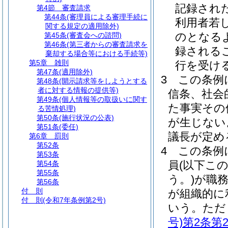
記録され
第4節
審査請求
第44条
(審理員による審理手続に
利用者若
関する規定の適用除外)
のとなる
第45条
(審査会への諮問)
第46条
(第三者からの審査請求を
録される
棄却する場合等における手続等)
第5章
雑則
行を受け
第47条
(適用除外)
3
この条例
第48条
(開示請求等をしようとする
者に対する情報の提供等)
信条、社会
第49条
(個人情報等の取扱いに関す
た事実その
る苦情処理)
第50条
(施行状況の公表)
が生じない
第51条
(委任)
議長が定め
第6章
罰則
第52条
4
この条例
第53条
員
(以下こ
第54条
第55条
う。)
が職
第56条
付 則
が組織的に
付 則
(令和7年条例第2号)
いう。
ただ
号)
第2条第