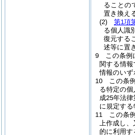
ることの
置き換え
(2)
第1項
る個人識
復元する
述等に置
9
この条例
関する情報
情報のいず
10
この条
る特定の個
成25年法
に規定する
11
この条
上作成し、
的に利用す