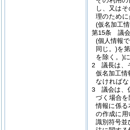
その利用の
し、又はそ
理のために
(仮名加工
第15条
議
(個人情報
同じ。)
を
を除く。)
2
議長は、
仮名加工情
なければな
3
議会は、
づく場合を
情報に係る
の作成に用
識別符号並