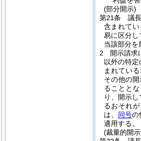
利益を
(部分開示)
第21条
議
含まれてい
易に区分し
当該部分を
2
開示請求
以外の特定
まれている
その他の開
ることとな
り、開示し
るおそれが
は、
同号
の
適用する。
(裁量的開示