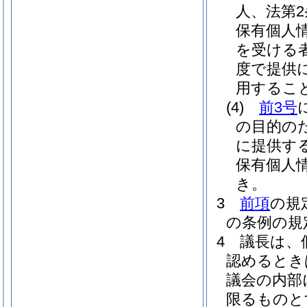
人、法第
保有個人
を受ける
度で提供
用するこ
(4)
前3号
の目的の
に提供す
保有個人
き。
3
前項
の規
の条例の規
4
議長は、
認めるとき
議会の内部
限るものと