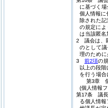
第16条
議
に基づく場
個人情報に
除された記
の規定によ
は当該匿名
2
議会は、
のとして議
理のために
3
前2項
の
以上の段階
を行う場合
第3章
(個人情報
第17条
議
る個人情報