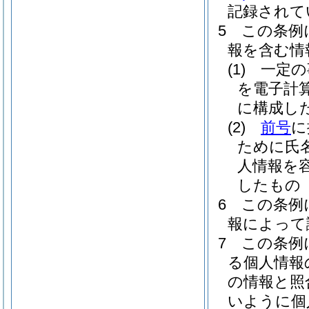
記録されて
5
この条例
報を含む情
(1)
一定の
を電子計
に構成し
(2)
前号
に
ために氏
人情報を
したもの
6
この条例
報によって
7
この条例
る個人情報
の情報と照
いように個