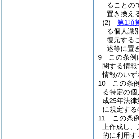
ることの
置き換え
(2)
第1項
る個人識
復元する
述等に置
9
この条例
関する情報
情報のいず
10
この条
る特定の個
成25年法
に規定する
11
この条
上作成し、
的に利用す