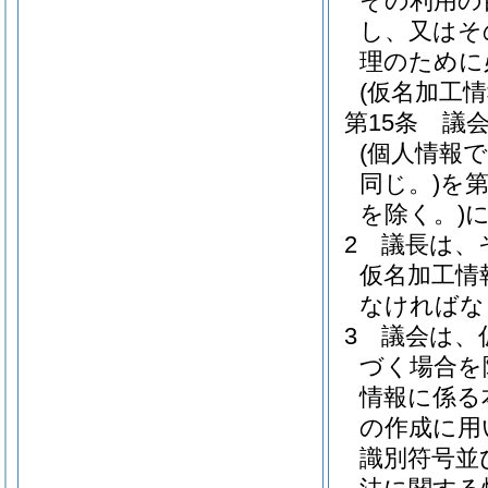
その利用の
し、又はそ
理のために
(仮名加工
第15条
議
(個人情報
同じ。)
を
を除く。)
2
議長は、
仮名加工情
なければな
3
議会は、
づく場合を
情報に係る
の作成に用
識別符号並