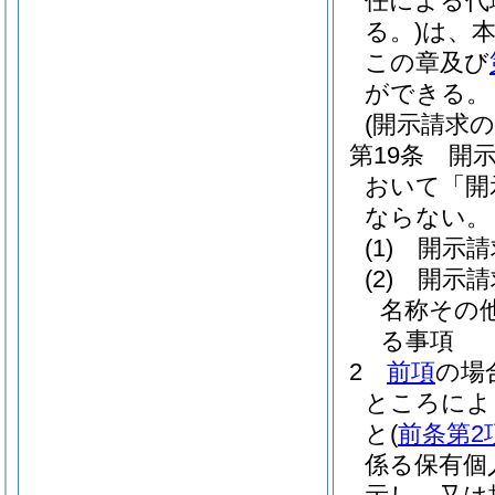
任による代
る。)
は、
この章及び
ができる。
(開示請求の
第19条
開
おいて「開
ならない。
(1)
開示請
(2)
開示請
名称その
る事項
2
前項
の場
ところによ
と
(
前条第2
係る保有個