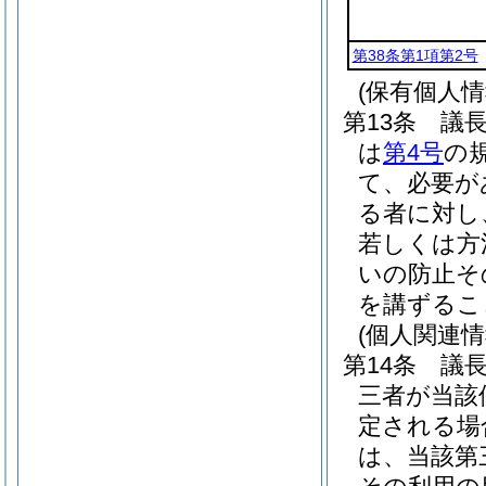
第38条第1項第2号
(保有個人
第13条
議
は
第4号
の
て、必要が
る者に対し
若しくは方
いの防止そ
を講ずるこ
(個人関連
第14条
議
三者が当該
定される場
は、当該第