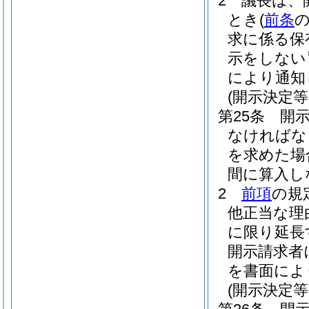
2
議長は、
とき
(
前条
求に係る保
示をしない
により通知
(開示決定等
第25条
開
なければな
を求めた場
間に算入し
2
前項
の規
他正当な理
に限り延長
開示請求者
を書面によ
(開示決定