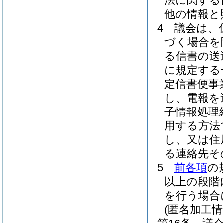
法に関する
他の情報と
4
議会は、
づく場合を
る信書の送
に規定する
定信書便事
し、電報を
子情報処理
用する方法
し、又は住
る連絡先そ
5
前各項
の
以上の段階
を行う場合
(匿名加工