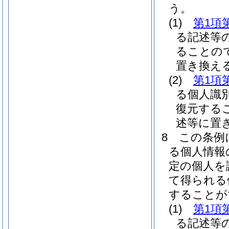
う。
(1)
第1項
る記述等
ることの
置き換え
(2)
第1項
る個人識
復元する
述等に置
8
この条例
る個人情報
定の個人を
て得られる
することが
(1)
第1項
る記述等