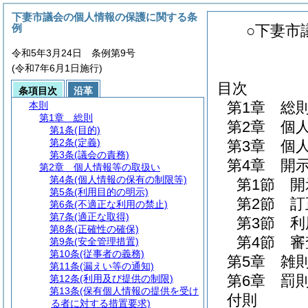
下妻市議会の個人情報の保護に関する条
例
○下妻市
令和5年3月24日 条例第9号
(令和7年6月1日施行)
目次
条項目次
沿革
第1章
総
本則
第1章
総則
第2章
個
第1条
(目的)
第2条
(定義)
第3章
個
第3条
(議会の責務)
第4章
開
第2章
個人情報等の取扱い
第4条
(個人情報の保有の制限等)
第1節
開
第5条
(利用目的の明示)
第2節
訂
第6条
(不適正な利用の禁止)
第7条
(適正な取得)
第3節
利
第8条
(正確性の確保)
第4節
審
第9条
(安全管理措置)
第10条
(従事者の義務)
第5章
雑
第11条
(漏えい等の通知)
第6章
罰
第12条
(利用及び提供の制限)
第13条
(保有個人情報の提供を受け
付則
る者に対する措置要求)