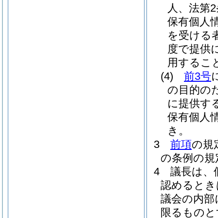
人、法第
保有個人
を受ける
度で提供
用するこ
(4)
前3号
の目的の
に提供す
保有個人
き。
3
前項
の規
の条例の規
4
議長は、
認めるとき
議会の内部
限るものと