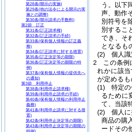
う。以下同
第28条
(開示の実施)
第29条
(他の法令による開示の実
声、動作
施との調整)
第30条
(開示請求の手数料)
別符号を除
第2節
訂正
別するこ
第31条
(訂正請求権)
第32条
(訂正請求の手続)
でき、そ
第33条
(保有個人情報の訂正義
となるも
務)
第34条
(訂正請求に対する措置)
(2)
個人識
第35条
(訂正決定等の期限)
2
この条例
第36条
(訂正決定等の期限の特
例)
れかに該当
第37条
(保有個人情報の提供先へ
が定めるも
の通知)
第3節
利用停止
(1)
特定の
第38条
(利用停止請求権)
第39条
(利用停止請求の手続)
るために
第40条
(保有個人情報の利用停止
て、当該
義務)
第41条
(利用停止請求に対する措
(2)
個人に
置)
商品の購
第42条
(利用停止決定等の期限)
第43条
(利用停止決定等の期限の
ードその
特例)