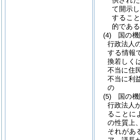
供され
て開示
すること
的であ
(4)
国の機
行政法人
する情報
換若しく
不当に住
不当に利
の
(5)
国の機
行政法人
ることに
の性質上
それがあ