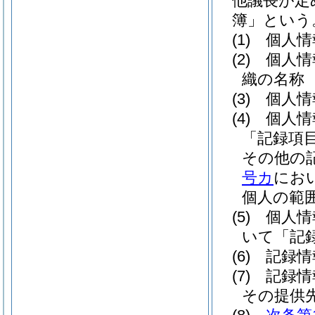
他議長が定
簿」という
(1)
個人情
(2)
個人情
織の名称
(3)
個人情
(4)
個人情
「記録項
その他の
号カ
にお
個人の範
(5)
個人情
いて「記
(6)
記録情
(7)
記録情
その提供