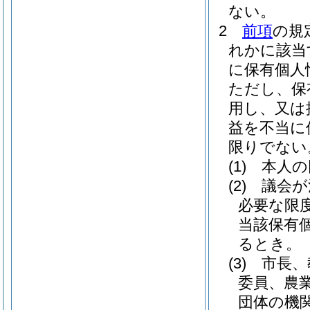
ない。
2
前項
の規
れかに該当
に保有個人
ただし、保
用し、又は
益を不当に
限りでない
(1)
本人の
(2)
議会が
必要な限
当該保有
るとき。
(3)
市長、
委員、農
団体の機