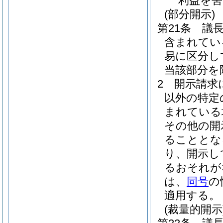
利益を
(部分開示)
第21条
議
含まれてい
易に区分し
当該部分を
2
開示請求
以外の特定
まれている
その他の開
ることとな
り、開示し
るおそれが
は、
同号
の
適用する。
(裁量的開示