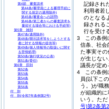
記録され
第4節
審査請求
第44条
(審理員による審理手続に
利用者若
関する規定の適用除外)
のとなる
第45条
(審査会への諮問)
第46条
(第三者からの審査請求を
録される
棄却する場合等における手続等)
第5章
雑則
行を受け
第47条
(適用除外)
3
この条例
第48条
(開示請求等をしようとする
者に対する情報の提供等)
信条、社会
第49条
(個人情報等の取扱いに関す
た事実その
る苦情処理)
第50条
(施行状況の公表)
が生じない
第51条
(委任)
議長が定め
第6章
罰則
第52条
4
この条例
第53条
員
(以下こ
第54条
第55条
う。)
が職
第56条
付 則
が組織的に
付 則
(令和7年条例第2号)
いう。
ただ
号)
第2条第