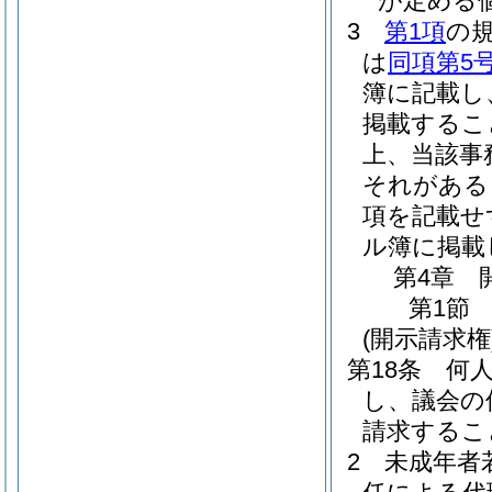
が定める
3
第1項
の
は
同項第5
簿に記載し
掲載するこ
上、当該事
それがある
項を記載せ
ル簿に掲載
第4章
第1節
(開示請求権
第18条
何
し、議会の
請求するこ
2
未成年者