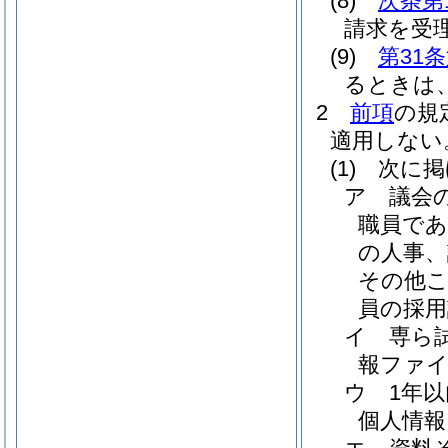
(8)
次条第
請求を受
(9)
第31
るときは
2
前項
の規
適用しない
(1)
次に掲
ア
議会
職員で
の人事、
その他
員の採用
イ
専ら
報ファ
ウ
1年
個人情報