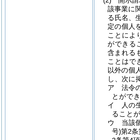
(2)
開示請
該事業に
る氏名、
定の個人
ことによ
ができる
含まれる
ことはで
以外の個
し、次に
ア
法令
とがで
イ
人の
ること
ウ
当該
号)
第2