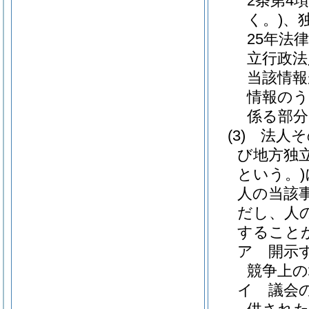
2条第4
く。)
、
25年法律
立行政法
当該情報
情報のう
係る部分
(3)
法人そ
び地方独
という。)
人の当該
だし、人
すること
ア
開示
競争上
イ
議会