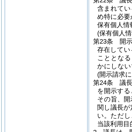
第22条
議
含まれてい
め特に必要
保有個人情
(保有個人
第23条
開
存在してい
こととなる
かにしない
(開示請求
第24条
議
を開示する
その旨、開
関し議長が
い。
ただし
当該利用目