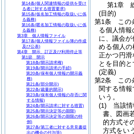
第14条
(個人関連情報の提供を受け
第1章
る者に対する措置要求)
(目的)
第15条
(仮名加工情報の取扱いに係
る義務)
第1条
この
第16条
(匿名加工情報の取扱いに係
る個人情報
る義務)
第3章
個人情報ファイル
に、議会が
第17条
(個人情報ファイル簿の作成
める個人の
及び公表)
第4章
開示、訂正及び利用停止等
正かつ円滑
第1節
開示
とを目的と
第18条
(開示請求権)
第19条
(開示請求の手続)
(定義)
第20条
(保有個人情報の開示義
務)
第2条
この
第21条
(部分開示)
関する情報
第22条
(裁量的開示)
第23条
(保有個人情報の存否に関
いう。
する情報)
(1)
当該情
第24条
(開示請求に対する措置)
第25条
(開示決定等の期限)
書、図画
第26条
(開示決定等の期限の特
的方式そ
例)
第27条
(第三者に対する意見書提
方式をい
出の機会の付与等)