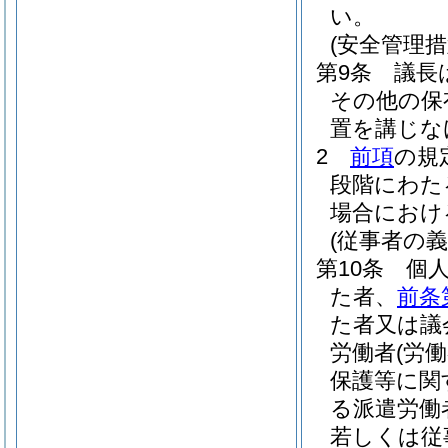
い。
(安全管理措
第9条
議長
その他の保
置を講じな
2
前項
の規
段階にわた
場合におけ
(従事者の義
第10条
個
た者、
前条
た者又は議
労働者
(労
保護等に関
る派遣労働
若しくは従