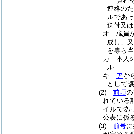
エ
資料
連絡のた
ルであっ
送付又は
オ
職員
成し、又
を専ら当
カ
本人
ル
キ
ア
か
として
(2)
前項
の
れている
イルであ
公表に係
(3)
前号
に