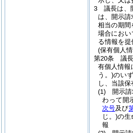
示し、又は
3
議長は、
は、開示請
相当の期間
場合におい
る情報を提
(保有個人
第20条
議
有個人情報
う。)
のい
し、当該保
(1)
開示請
わって開
次号
及び
じ。)
の生
報