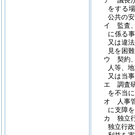
ア
議長
をする場
公共の安
イ
監査
に係る事
又は違法
見を困
ウ
契約
人等、地
又は当
エ
調査
を不当
オ
人事
に支障
カ
独立
独立行政