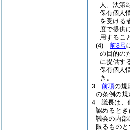
人、法第
保有個人
を受ける
度で提供
用するこ
(4)
前3号
の目的の
に提供す
保有個人
き。
3
前項
の規
の条例の規
4
議長は、
認めるとき
議会の内部
限るものと