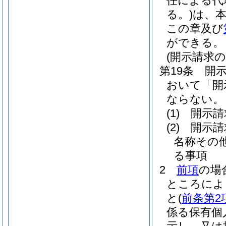
任による代
る。)
は、
この章及び
ができる。
(開示請求の
第19条
開
おいて「開
ならない。
(1)
開示請
(2)
開示請
名称その
る事項
2
前項
の場
ところによ
と
(
前条第2
係る保有個