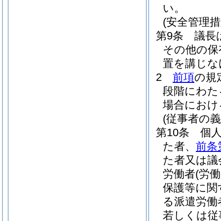
い。
(安全管理措
第9条
議長
その他の保
置を講じな
2
前項
の規
段階にわた
場合におけ
(従事者の義
第10条
個
た者、
前条
た者又は議
労働者
(労
保護等に関
る派遣労働
若しくは従