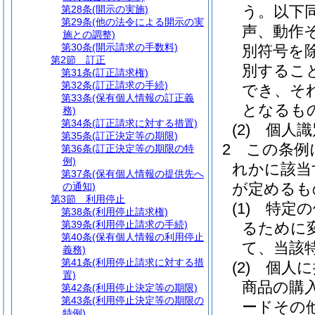
う。以下同
第28条
(開示の実施)
第29条
(他の法令による開示の実
声、動作
施との調整)
第30条
(開示請求の手数料)
別符号を除
第2節
訂正
別するこ
第31条
(訂正請求権)
第32条
(訂正請求の手続)
でき、そ
第33条
(保有個人情報の訂正義
となるも
務)
第34条
(訂正請求に対する措置)
(2)
個人識
第35条
(訂正決定等の期限)
2
この条例
第36条
(訂正決定等の期限の特
例)
れかに該当
第37条
(保有個人情報の提供先へ
が定めるも
の通知)
第3節
利用停止
(1)
特定の
第38条
(利用停止請求権)
第39条
(利用停止請求の手続)
るために
第40条
(保有個人情報の利用停止
て、当該
義務)
第41条
(利用停止請求に対する措
(2)
個人に
置)
商品の購
第42条
(利用停止決定等の期限)
第43条
(利用停止決定等の期限の
ードその
特例)