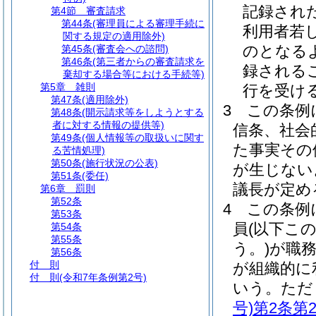
記録され
第4節
審査請求
第44条
(審理員による審理手続に
利用者若
関する規定の適用除外)
のとなる
第45条
(審査会への諮問)
第46条
(第三者からの審査請求を
録される
棄却する場合等における手続等)
第5章
雑則
行を受け
第47条
(適用除外)
3
この条例
第48条
(開示請求等をしようとする
者に対する情報の提供等)
信条、社会
第49条
(個人情報等の取扱いに関す
た事実その
る苦情処理)
第50条
(施行状況の公表)
が生じない
第51条
(委任)
議長が定め
第6章
罰則
第52条
4
この条例
第53条
員
(以下こ
第54条
第55条
う。)
が職
第56条
付 則
が組織的に
付 則
(令和7年条例第2号)
いう。
ただ
号)
第2条第