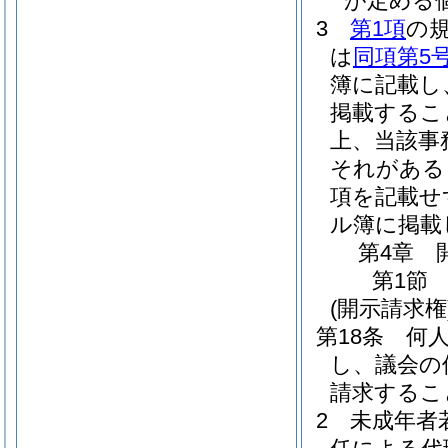
が定める
3
第1項
の
は
同項第5
簿に記載し
掲載するこ
上、当該事
それがある
項を記載せ
ル簿に掲載
第4章
第1節
(開示請求権
第18条
何
し、議会の
請求するこ
2
未成年者