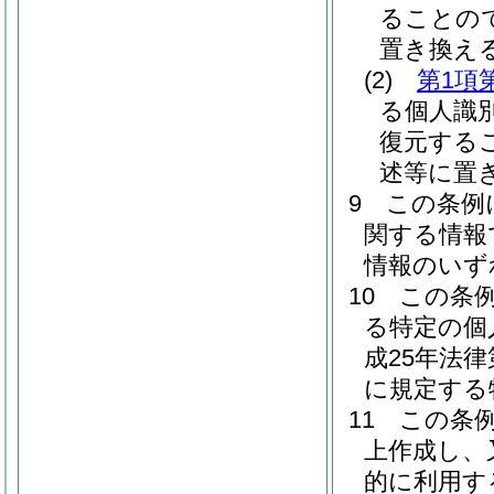
ることの
置き換え
(2)
第1項
る個人識
復元する
述等に置
9
この条例
関する情報
情報のいず
10
この条
る特定の個
成25年法
に規定する
11
この条
上作成し、
的に利用す