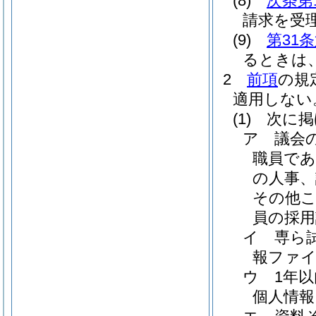
(8)
次条第
請求を受
(9)
第31
るときは
2
前項
の規
適用しない
(1)
次に掲
ア
議会
職員で
の人事、
その他
員の採用
イ
専ら
報ファ
ウ
1年
個人情報