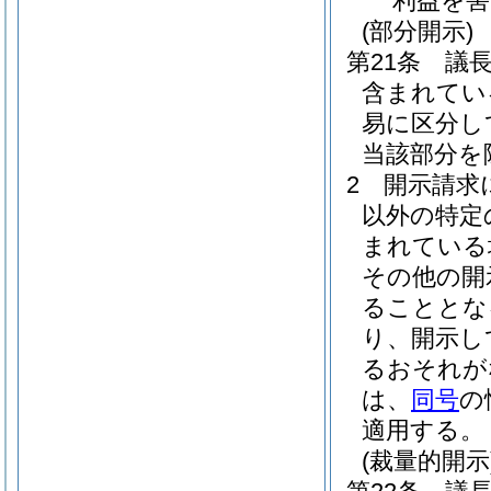
利益を
(部分開示)
第21条
議
含まれてい
易に区分し
当該部分を
2
開示請求
以外の特定
まれている
その他の開
ることとな
り、開示し
るおそれが
は、
同号
の
適用する。
(裁量的開示