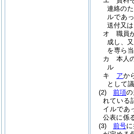
エ
資料
連絡のた
ルであっ
送付又は
オ
職員
成し、又
を専ら当
カ
本人
ル
キ
ア
か
として
(2)
前項
の
れている
イルであ
公表に係
(3)
前号
に