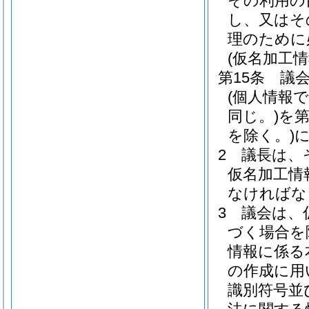
その利用の
し、又はそ
理のために
(仮名加工
第15条
議
(個人情報
同じ。)
を
を除く。)
2
議長は、
仮名加工情
なければな
3
議会は、
づく場合を
情報に係る
の作成に用
識別符号並