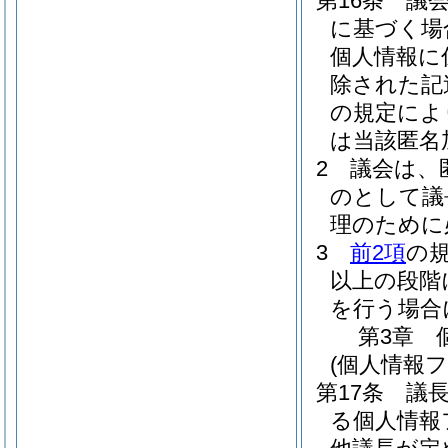
第16条
議
に基づく場
個人情報に
除された記
の規定によ
は当該匿名
2
議会は、
のとして議
理のために
3
前2項
の
以上の段階
を行う場合
第3章
(個人情報
第17条
議
る個人情報