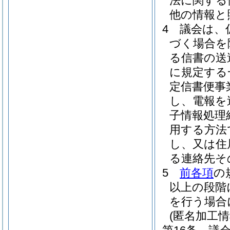
法に関する
他の情報と
4
議会は、
づく場合を
る信書の送
に規定する
定信書便事
し、電報を
子情報処理
用する方法
し、又は住
る連絡先そ
5
前各項
の
以上の段階
を行う場合
(匿名加工