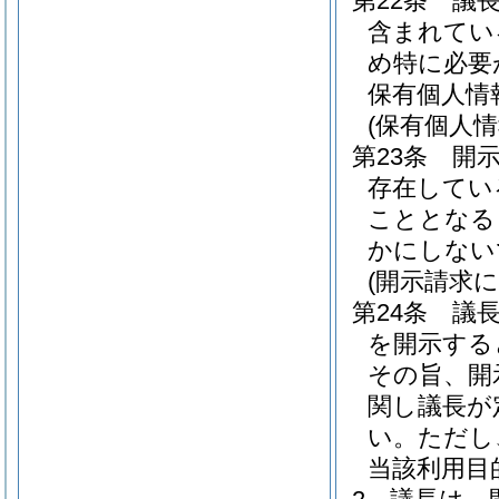
第22条
議
含まれてい
め特に必要
保有個人情
(保有個人
第23条
開
存在してい
こととなる
かにしない
(開示請求
第24条
議
を開示する
その旨、開
関し議長が
い。
ただし
当該利用目