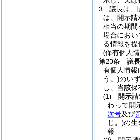
示し、又は
3
議長は、
は、開示請
相当の期間
場合におい
る情報を提
(保有個人
第20条
議
有個人情報
う。)
のい
し、当該保
(1)
開示請
わって開
次号
及び
じ。)
の生
報