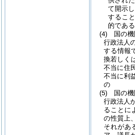
供され
て開示
すること
的であ
(4)
国の機
行政法人
する情報
換若しく
不当に住
不当に利
の
(5)
国の機
行政法人
ることに
の性質上
それがあ