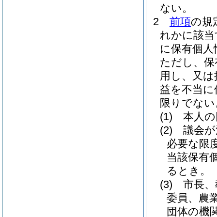
ない。
2
前項
の規
れかに該当
に保有個人
ただし、保
用し、又は
益を不当に
限りでない
(1)
本人の
(2)
議会が
必要な限
当該保有
るとき。
(3)
市長、
委員、農
団体の機