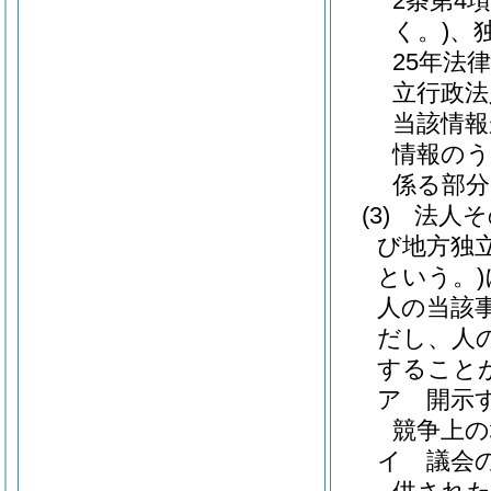
2条第4
く。)
、
25年法律
立行政法
当該情報
情報のう
係る部分
(3)
法人そ
び地方独
という。)
人の当該
だし、人
すること
ア
開示
競争上
イ
議会