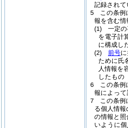
記録されて
5
この条例
報を含む情
(1)
一定の
を電子計
に構成し
(2)
前号
に
ために氏
人情報を
したもの
6
この条例
報によって
7
この条例
る個人情報
の情報と照
いように個