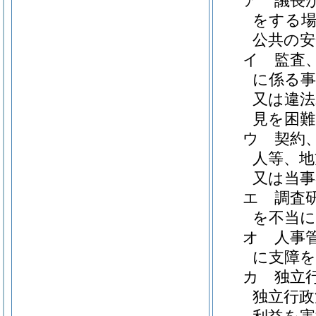
ア
議長
をする場
公共の安
イ
監査
に係る事
又は違法
見を困
ウ
契約
人等、地
又は当
エ
調査
を不当
オ
人事
に支障
カ
独立
独立行政