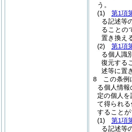
う。
(1)
第1項
る記述等
ることの
置き換え
(2)
第1項
る個人識
復元する
述等に置
8
この条例
る個人情報
定の個人を
て得られる
することが
(1)
第1項
る記述等