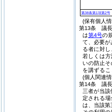
第38条第1項第2号
(保有個人
第13条
議
は
第4号
の
て、必要が
る者に対し
若しくは方
いの防止そ
を講ずるこ
(個人関連
第14条
議
三者が当該
定される場
は、当該第