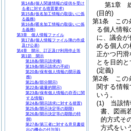
第14条
(個人関連情報の提供を受け
第1章
る者に対する措置要求)
(目的)
第15条
(仮名加工情報の取扱いに係
る義務)
第1条
この
第16条
(匿名加工情報の取扱いに係
る個人情報
る義務)
第3章
個人情報ファイル
に、議会が
第17条
(個人情報ファイル簿の作成
める個人の
及び公表)
第4章
開示、訂正及び利用停止等
正かつ円滑
第1節
開示
とを目的と
第18条
(開示請求権)
第19条
(開示請求の手続)
(定義)
第20条
(保有個人情報の開示義
務)
第2条
この
第21条
(部分開示)
関する情報
第22条
(裁量的開示)
第23条
(保有個人情報の存否に関
いう。
する情報)
(1)
当該情
第24条
(開示請求に対する措置)
第25条
(開示決定等の期限)
書、図画
第26条
(開示決定等の期限の特
的方式そ
例)
第27条
(第三者に対する意見書提
方式をい
出の機会の付与等)