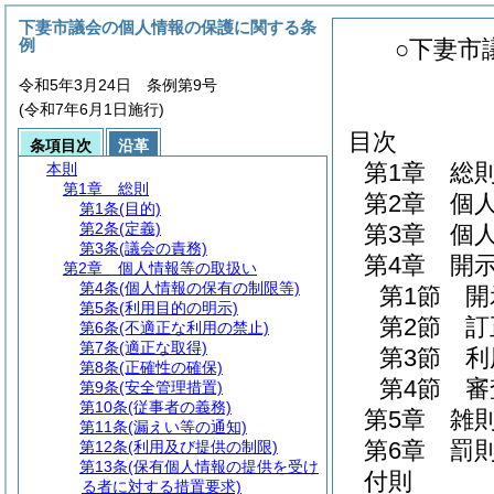
下妻市議会の個人情報の保護に関する条
例
○下妻市
令和5年3月24日 条例第9号
(令和7年6月1日施行)
目次
条項目次
沿革
第1章
総
本則
第1章
総則
第2章
個
第1条
(目的)
第2条
(定義)
第3章
個
第3条
(議会の責務)
第4章
開
第2章
個人情報等の取扱い
第4条
(個人情報の保有の制限等)
第1節
開
第5条
(利用目的の明示)
第2節
訂
第6条
(不適正な利用の禁止)
第7条
(適正な取得)
第3節
利
第8条
(正確性の確保)
第4節
審
第9条
(安全管理措置)
第10条
(従事者の義務)
第5章
雑
第11条
(漏えい等の通知)
第6章
罰
第12条
(利用及び提供の制限)
第13条
(保有個人情報の提供を受け
付則
る者に対する措置要求)