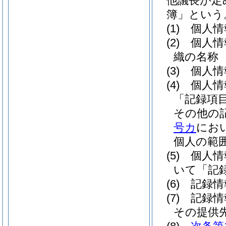
他議長が定
簿」という
(1)
個人情
(2)
個人情
織の名称
(3)
個人情
(4)
個人情
「記録項
その他の
号カ
にお
個人の範
(5)
個人情
いて「記
(6)
記録情
(7)
記録情
その提供