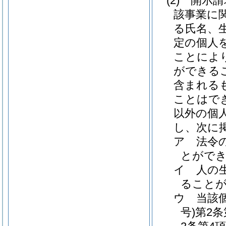
(2)
開示請
該事業に
る氏名、
定の個人
ことによ
ができる
含まれる
ことはで
以外の個
し、次に
ア
法令
とがで
イ
人の
ること
ウ
当該
号)
第2