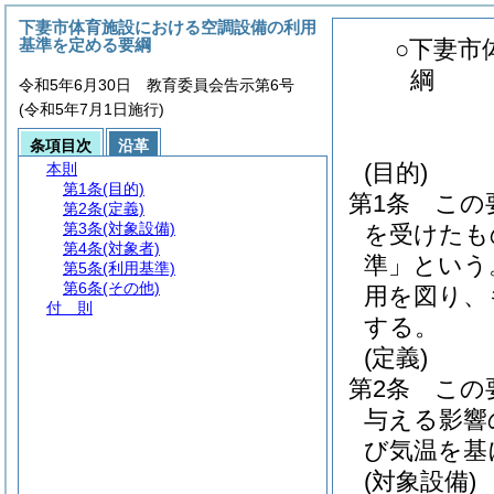
下妻市体育施設における空調設備の利用
基準を定める要綱
○下妻市
綱
令和5年6月30日 教育委員会告示第6号
(令和5年7月1日施行)
条項目次
沿革
(目的)
本則
第1条
(目的)
第1条
この
第2条
(定義)
第3条
(対象設備)
を受けたも
第4条
(対象者)
準」という
第5条
(利用基準)
第6条
(その他)
用を図り、
付 則
する。
(定義)
第2条
この
与える影響
び気温を基
(対象設備)