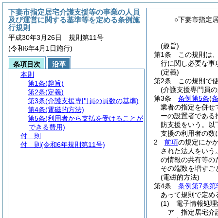
下妻市指定居宅介護支援等の事業の人員
及び運営に関する基準等を定める条例施
○下妻市指定
行規則
平成30年3月26日 規則第11号
(趣旨)
(令和6年4月1日施行)
第1条
この規則は
行に関し必要な事
条項目次
沿革
(定義)
本則
第2条
この規則で
第1条
(趣旨)
(介護支援専門員の
第2条
(定義)
第3条
条例第5条
(
条
第3条
(介護支援専門員の員数の基準)
業者の指定を併せ
第4条
(電磁的方法)
ーの設置者である
第5条
(利用者から支払を受けることが
防支援をいう。以
できる費用)
支援の利用者の数
付 則
2
前項
の規定にか
付 則
(令和6年規則第11号)
された法人をいう。
の情報の共有等の
その端数を増すご
(電磁的方法)
第4条
条例第7条第
あって規則で定め
(1)
電子情報処理
ア
指定居宅介