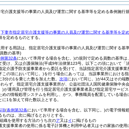
居宅介護支援等の事業の人員及び運営に関する基準等を定める条例施行
、
下妻市指定居宅介護支援等の事業の人員及び運営に関する基準等を定
項を定めるものとする。
使用する用語は、指定居宅介護支援等の事業の人員及び運営に関する基
員数の基準)
例第32条
において準用する場合を含む。)
の規則で定める員数の基準は
て受け、又は介護保険法
(平成9年法律第123号。以下この項において「
指定介護予防支援事業者から委託を受けて、当該指定居宅介護支援事業
下この項において同じ。)
を行う場合にあっては、当該事業所における指
に3分の1を乗じた数を加えた数。
次項
において同じ。)
が44又はその端
かわらず、指定居宅介護支援事業所が、公益社団法人国民健康保険中央
)
が運用及び管理を行う指定居宅介護支援事業者及び指定居宅サービス
ための情報処理システムを利用し、かつ、事務職員を配置している場合
とに1を加えて得た数以上とする。
5項
(
条例第32条
において準用する場合を含む。以下同じ。)
の電子情報
るものは、次に掲げるとおりとする。
組織を使用する方法のうち次の
ア
又は
イ
に掲げるもの
護支援事業者の使用に係る電子計算機と利用申込者又はその家族の使用