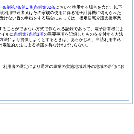
た
条例第7条第1項
(
条例第32条
において準用する場合を含む。以下
該利用申込者又はその家族の使用に係る電子計算機に備えられた
は受けない旨の申出をする場合にあっては、指定居宅介護支援事業
することができない方式で作られる記録であって、電子計算機によ
ァイルに
条例第7条第1項
の重要事項を記録したものを交付する方法
方法により提供しようとするときは、あらかじめ、当該利用申込
は電磁的方法による承諾を得なければならない。
、利用者の選定により通常の事業の実施地域以外の地域の居宅にお