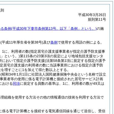
規則
平成30年3月26日
規則第11号
める条例
(平成30年下妻市条例第13号。以下「条例」という。)
の施
準
(平成11年厚生省令第38号)
及び
条例
で使用する用語の例による。
、1に、利用者の数
(指定居宅介護支援事業者が指定介護予防支援事
法」という。)
第115条の23第3項の規定により地域包括支援センタ
所において指定介護予防支援
(法第58条第1項に規定する指定介護予
定居宅介護支援の利用者の数に当該事業所における指定介護予防
数を増すごとに1を加えて得た数以上とする。
会
(昭和34年1月1日に社団法人国民健康保険中央会という名称で設立
事業者等の使用に係る電子計算機と接続された居宅サービス計画
における
同項
に規定する員数の基準は、1に、利用者の数が49又は
処理組織を使用する方法その他の情報通信の技術を利用する方法で
に係る電子計算機とを接続する電気通信回線を通じて送信し、受信