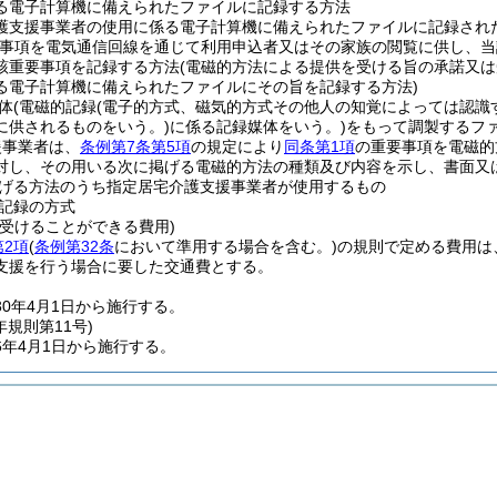
る電子計算機に備えられたファイルに記録する方法
護支援事業者の使用に係る電子計算機に備えられたファイルに記録され
事項を電気通信回線を通じて利用申込者又はその家族の閲覧に供し、当
該重要事項を記録する方法
(電磁的方法による提供を受ける旨の承諾又
る電子計算機に備えられたファイルにその旨を記録する方法)
体
(電磁的記録
(電子的方式、磁気的方式その他人の知覚によっては認識
に供されるものをいう。)
に係る記録媒体をいう。)
をもって調製するフ
援事業者は、
条例第7条第5項
の規定により
同条第1項
の重要事項を電磁的
対し、その用いる次に掲げる電磁的方法の種類及び内容を示し、書面又
げる方法のうち指定居宅介護支援事業者が使用するもの
記録の方式
を受けることができる費用)
第2項
(
条例第32条
において準用する場合を含む。)
の規則で定める費用は
支援を行う場合に要した交通費とする。
0年4月1日から施行する。
年
規則第11号)
6年4月1日から施行する。