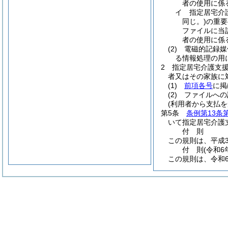
者の使用に係
イ
指定居宅介
同じ。)
の重要
ファイルに当
者の使用に係
(2)
電磁的記録媒
る情報処理の用
2
指定居宅介護支
者又はその家族に
(1)
前項各号
に掲
(2)
ファイルへの
(利用者から支払
第5条
条例第13条
いて指定居宅介護
付
則
この規則は、平成3
付
則
(令和6
この規則は、令和