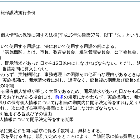
情報保護法施行条例
、個人情報の保護に関する法律
(平成15年法律第57号。以下「法」という
おいて使用する用語は、法において使用する用語の例による。
て「実施機関」とは、市長、教育委員会、選挙管理委員会、公平委員会
)
、開示請求があった日から15日以内にしなければならない。
ただし、
、当該期間に算入しない。
かわらず、実施機関は、事務処理上の困難その他正当な理由があるとき
、実施機関は、開示請求者に対し、遅滞なく、延長後の期間及び延長の
の特例)
係る保有個人情報が著しく大量であるため、開示請求があった日から45
ずるおそれがある場合には、
前条
の規定にかかわらず、実施機関は、開
残りの保有個人情報については相当の期間内に開示決定等をすれば足り
対し、次に掲げる事項を書面により通知しなければならない。
を適用する旨及びその理由
人情報について開示決定等をする期限
2項に規定する開示請求に係る手数料は、無料とする。
開示を受ける者は、規則で定めるところにより、当該開示に係る費用と