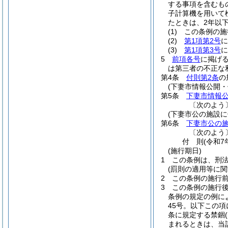
する事項を含むも
子計算機を用いて
たときは、2年以
(1)
この条例の施
(2)
第1項第2号
に
(3)
第1項第3号
に
5
前項各号
に掲げ
は第三者の不正な
第4条
付則第2条
の
(下妻市情報公開
第5条
下妻市情報
〔次のよう
(下妻市公の施設
第6条
下妻市公の
〔次のよう
付
則
(令和7
(施行期日)
1
この条例は、刑
(罰則の適用等に関
2
この条例の施行
3
この条例の施行
条例の規定の例に
45号。以下この項
条に規定する禁錮
まれるときは、当