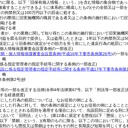
のに限る。以下「旧保有個人情報」という。)
を含む情報の集合物であっ
検索することができるように体系的に構成したもの
(その全部又は一部
下の拘禁刑又は100万円以下の罰金に処する。
行の際現に旧実施機関の職員である者又はこの条例の施行前において旧
掲げる者
掲げる者
る者が、その業務に関して知り得たこの条例の施行前において旧実施機
利益を図る目的で提供し、又は盗用したときは、1年以下の拘禁刑又は5
規定により旧条例の規定がその効力を失う前にした違反行為の処罰につ
・個人情報保護審査会設置条例の一部改正)
公開・個人情報保護審査会設置条例
(平成16年下妻市条例第26号)
の一部
〕略
に係る指定管理者の指定手続等に関する条例の一部改正)
施設に係る指定管理者の指定手続等に関する条例
(平成17年下妻市条例第1
〕略
年
条例第2号)
抄
法等の一部を改正する法律
(令和4年法律第67号。以下「刑法等一部改正
する経過措置)
前にした行為の処罰については、なお従前の例による。
後にした行為に対して、他の条例の規定によりなお従前の例によること
よることとされる罰則を適用する場合において、当該罰則に定める刑に
において「旧刑法」という。)
第12条に規定する懲役
(以下「懲役」とい
(以下「禁錮」という。)
(有期のものに限る。以下この項において同じ。)
該刑のうち懲役又は禁錮はそれぞれその刑と長期及び短期を同じくする