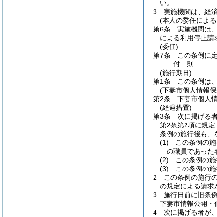
い。
3
実施機関は、経
(本人の委任によ
第6条
実施機関は、
による利用停止請
(委任)
第7条
この条例に
付
則
(施行期日)
第1条
この条例は、
(下妻市個人情報保
第2条
下妻市個人
(経過措置)
第3条
次に掲げる
第2条第2項に規
条例の施行後も、
(1)
この条例の施
の職員であった
(2)
この条例の施
(3)
この条例の施
2
この条例の施行
の規定による請求
3
施行日前に旧条
下妻市情報公開・
4
次に掲げる者が