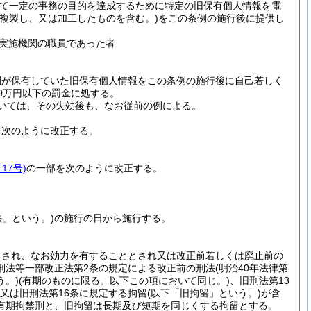
て一定の事務の目的を達成するために特定の旧保有個人情報を電
を複製し、又は加工したものを含む。)
をこの条例の施行後に提供し
実施機関の職員であった者
関が保有していた旧保有個人情報をこの条例の施行後に自己若しく
0万円以下の罰金に処する。
いては、その失効後も、なお従前の例による。
を次のように改正する。
17号)
の一部を次のように改正する。
法」という。)
の施行の日から施行する。
とされ、なお効力を有することとされ又は改正前若しくは廃止前の
刑法等一部改正法第2条の規定による改正前の刑法
(明治40年法律第
う。)
(有期のものに限る。以下この項において同じ。)
、旧刑法第13
又は旧刑法第16条に規定する拘留
(以下「旧拘留」という。)
が含
有期拘禁刑と、旧拘留は長期及び短期を同じくする拘留とする。