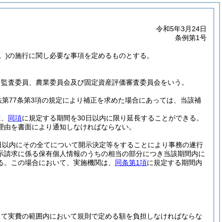
令和5年3月24日
条例第1号
。)
の施行に関し必要な事項を定めるものとする。
、監査委員、農業委員会及び固定資産評価審査委員会をいう。
法第77条第3項の規定により補正を求めた場合にあっては、当該補
は、
同項
に規定する期間を30日以内に限り延長することができる。
理由を書面により通知しなければならない。
日以内にその全てについて開示決定等をすることにより事務の遂行
示請求に係る保有個人情報のうちの相当の部分につき当該期間内に
る。
この場合において、実施機関は、
同条第1項
に規定する期間内
して実費の範囲内において規則で定める額を負担しなければならな