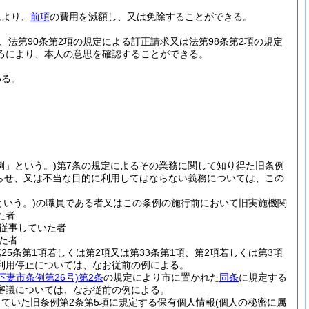
により、
前項
の費用を減額し、又は免除することができる。
法第90条第2項の規定による訂正請求又は法第98条第2項の規定
ろにより、本人の意思を確認することができる。
める。
例」という。)
第7条の規定によるその業務に関して知り得た旧条例
らせ、又は不当な目的に利用してはならない義務については、この
という。)
の職員である者又はこの条例の施行前において旧実施機関
た者
従事していた者
た者
25条第1項若しくは第2項又は第33条第1項、第2項若しくは第3項
利用停止については、なお従前の例による。
年下妻市条例第26号)
第2条
の規定により市に置かれた
同条
に規定する
審議については、なお従前の例による。
ていた旧条例第2条第5項に規定する保有個人情報
(個人の秘密に属