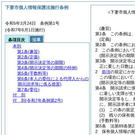
下妻市個人情報保護法施行条例
○下妻市個人
令和5年3月24日 条例第1号
(趣旨)
(令和7年6月1日施行)
第1条
この条例は
(定義)
条項目次
沿革
第2条
この条例に
本則
2
この条例におい
第1条
(趣旨)
(開示決定等の期限
第2条
(定義)
第3条
開示決定等は
第3条
(開示決定等の期限)
正に要した日数は
第4条
(開示決定等の期限の特例)
2
前項
の規定にか
第5条
(手数料等)
この場合において
第6条
(本人の委任による代理人からの
(開示決定等の期限
開示請求等に係る措置)
第4条
開示請求に
第7条
(委任)
に著しい支障が生
付 則
開示決定等をし、
付 則
(令和7年条例第2号)
に、開示請求者に
(1)
この条の規定
(2)
残りの保有個
(手数料等)
第5条
法第89条第
2
保有個人情報の