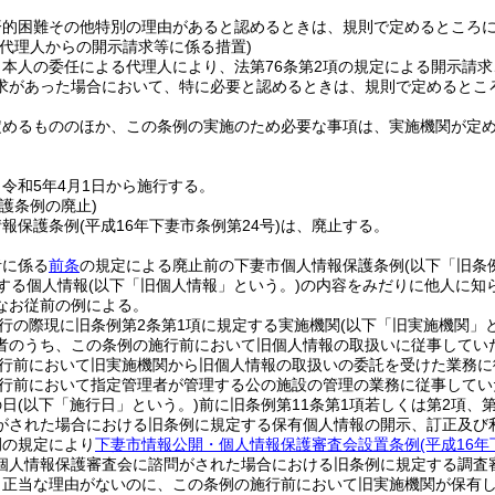
済的困難その他特別の理由があると認めるときは、規則で定めるところ
る代理人からの開示請求等に係る措置)
本人の委任による代理人により、法第76条第2項の規定による開示請求、
求があった場合において、特に必要と認めるときは、規則で定めるとこ
定めるもののほか、この条例の実施のため必要な事項は、実施機関が定
令和5年4月1日から施行する。
護条例の廃止)
情報保護条例
(平成16年下妻市条例第24号)
は、廃止する。
者に係る
前条
の規定による廃止前の下妻市個人情報保護条例
(以下「旧条
定する個人情報
(以下「旧個人情報」という。)
の内容をみだりに他人に知
なお従前の例による。
行の際現に旧条例第2条第1項に規定する実施機関
(以下「旧実施機関」
者のうち、この条例の施行前において旧個人情報の取扱いに従事してい
行前において旧実施機関から旧個人情報の取扱いの委託を受けた業務に
行前において指定管理者が管理する公の施設の管理の業務に従事してい
の日
(以下「施行日」という。)
前に旧条例第11条第1項若しくは第2項、第
がされた場合における旧条例に規定する保有個人情報の開示、訂正及び
例の規定により
下妻市情報公開・個人情報保護審査会設置条例
(平成16
個人情報保護審査会に諮問がされた場合における旧条例に規定する調査
、正当な理由がないのに、この条例の施行前において旧実施機関が保有し