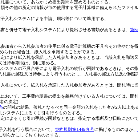
入札書について、あらかじめ提出期間を定めるものとする。
金額その他の所定の情報が市の使用する電子計算機に備えられたファイ
電子入札システムによる申請、届出等について準用する。
札書と併せて電子入札システムにより提出させる書類があるときは、
第5
札参加者から入札参加者の使用に係る電子計算機の不具合その他やむを
められた場合は、紙入札を承諾することができる。
規定により紙入札を承諾した入札参加者があるときは、当該入札を郵送
又は持参期限は、別に定める。
札システムの不具合等により電子入札の続行が困難であるときは、その
入札書の郵送又は持参により行うものとし、入札書の郵送方法及び到達
子入札において、紙入札を承諾した入札参加者があるときは、開札時に
札において、工事費内訳書の提出を義務付けている入札については、開
者の決定)
条
の開札の結果、落札となるべき同一金額の入札をした者が2人以上あ
札システムによるくじ引を行うものとする。
規定によるくじ引の手続が困難なときは、指定する場所及び日時におい
子入札を行う場合において、
契約規則第14条各号
に掲げるもののほか、
に明らかにしておくものとする。