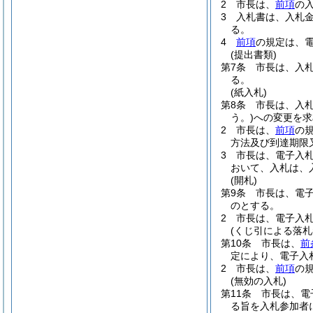
2
市長は、
前項
の
3
入札書は、入札
る。
4
前項
の規定は、
(提出書類)
第7条
市長は、入
る。
(紙入札)
第8条
市長は、入
う。)
への変更を求
2
市長は、
前項
の
方法及び到達期限
3
市長は、電子入
おいて、入札は、
(開札)
第9条
市長は、電
のとする。
2
市長は、電子入
(くじ引による落札
第10条
市長は、
前
定により、電子入
2
市長は、
前項
の
(無効の入札)
第11条
市長は、電
る旨を入札参加者