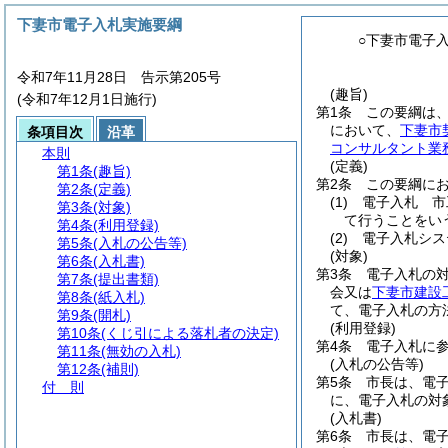
下妻市電子入札実施要綱
○下妻市電子
令和7年11月28日 告示第205号
(趣旨)
(令和7年12月1日施行)
第1条
この要綱は
において、
下妻市
条項目次
沿革
コンサルタント業
本則
(定義)
第1条
(趣旨)
第2条
この要綱に
第2条
(定義)
(1)
電子入札 市
第3条
(対象)
て行うことをい
第4条
(利用登録)
(2)
電子入札シス
第5条
(入札の公告等)
(対象)
第6条
(入札書)
第3条
電子入札の
第7条
(提出書類)
会又は
下妻市建設
第8条
(紙入札)
て、電子入札の方
第9条
(開札)
(利用登録)
第10条
(くじ引による落札者の決定)
第4条
電子入札に
第11条
(無効の入札)
(入札の公告等)
第12条
(補則)
第5条
市長は、電
付 則
に、電子入札の対
(入札書)
第6条
市長は、電