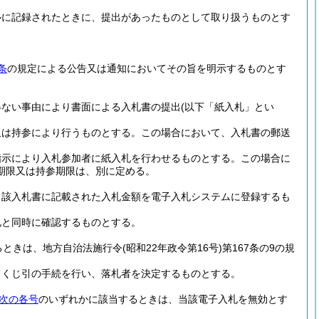
ルに記録されたときに、提出があったものとして取り扱うものとす
条
の規定による公告又は通知においてその旨を明示するものとす
得ない事由により書面による入札書の提出
(以下「紙入札」とい
又は持参により行うものとする。
この場合において、入札書の郵送
指示により入札参加者に紙入札を行わせるものとする。
この場合に
期限又は持参期限は、別に定める。
当該入札書に記載された入札金額を電子入札システムに登録するも
札と同時に確認するものとする。
るときは、地方自治法施行令
(昭和22年政令第16号)
第167条の9の規
てくじ引の手続を行い、落札者を決定するものとする。
次の各号
のいずれかに該当するときは、当該電子入札を無効とす