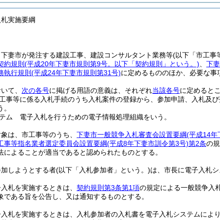
入札実施要綱
、下妻市が発注する建設工事、建設コンサルタント業務等
(以下「市工事
契約規則
(平成20年下妻市規則第9号。以下「契約規則」という。)
、
下妻
務執行規則
(平成24年下妻市規則第31号)
に定めるもののほか、必要な事
おいて、
次の各号
に掲げる用語の意義は、それぞれ
当該各号
に定めると
工事等に係る入札手続のうち入札案件の登録から、参加申請、入札及び
う。
テム 電子入札を行うための電子情報処理組織をいう。
対象は、市工事等のうち、
下妻市一般競争入札審査会設置要綱
(平成14
工事等指名業者選定委員会設置要綱
(平成8年下妻市訓令第3号)
第2条
の規
法によることが適当であると認められたものとする。
参加しようとする者
(以下「入札参加者」という。)
は、市長に電子入札シ
子入札を実施するときは、
契約規則第3条第1項
の規定による一般競争入
象である旨を公告し、又は通知するものとする。
子入札を実施するときは、入札参加者の入札書を電子入札システムによ