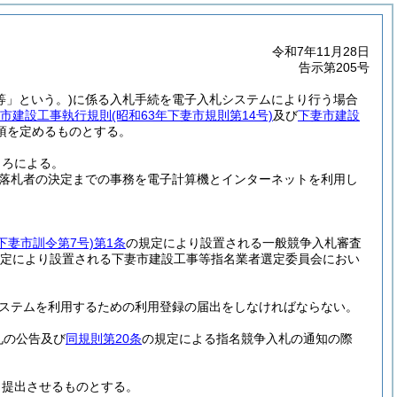
令和7年11月28日
告示第205号
等」という。)
に係る入札手続を電子入札システムにより行う場合
市建設工事執行規則
(昭和63年下妻市規則第14号)
及び
下妻市建設
項を定めるものとする。
ころによる。
落札者の決定までの事務を電子計算機とインターネットを利用し
年下妻市訓令第7号)
第1条
の規定により設置される一般競争入札審査
定により設置される下妻市建設工事等指名業者選定委員会におい
ステムを利用するための利用登録の届出をしなければならない。
札の公告及び
同規則第20条
の規定による指名競争入札の通知の際
り提出させるものとする。