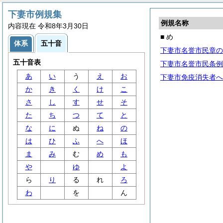
下妻市例規集
例規名称
内容現在 令和8年3月30日
■ め
体系
五十音
下妻市名誉市民章の
五十音表
下妻市名誉市民条例
あ
い
う
え
お
下妻市免疫消失者へ
か
き
く
け
こ
さ
し
す
せ
そ
た
ち
つ
て
と
な
に
ぬ
ね
の
は
ひ
ふ
へ
ほ
ま
み
む
め
も
や
ゆ
よ
ら
り
る
れ
ろ
わ
を
ん