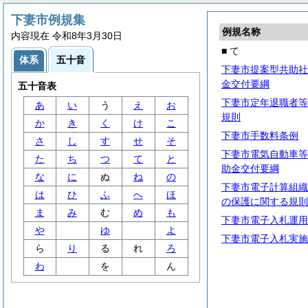
下妻市例規集
例規名称
内容現在 令和8年3月30日
■ て
体系
五十音
下妻市提案型共助社
金交付要綱
五十音表
下妻市定年退職者等
あ
い
う
え
お
規則
か
き
く
け
こ
下妻市手数料条例
さ
し
す
せ
そ
下妻市電気自動車等
た
ち
つ
て
と
助金交付要綱
な
に
ぬ
ね
の
下妻市電子計算組織
は
ひ
ふ
へ
ほ
の保護に関する規則
ま
み
む
め
も
下妻市電子入札運用
や
ゆ
よ
下妻市電子入札実施
ら
り
る
れ
ろ
わ
を
ん