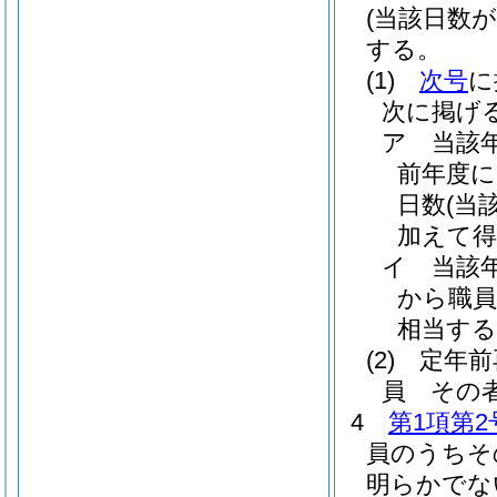
(当該日数
する。
(1)
次号
に
次に掲げ
ア
当該
前年度に
日数
(当
加えて得
イ
当該
から職
相当する
(2)
定年前
員 その
4
第1項第2
員のうちそ
明らかでな