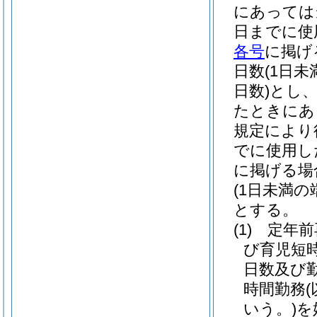
にあっては
日までに使
各号
に掲げ
日数
(1日
日数)
とし、
たときにあ
規定により
でに使用し
に掲げる場
(1日未満
とする。
(1)
定年前
び育児短
日数及び
時間勤務
いう。)
を