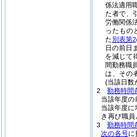
係法適用
た者で、
労働関係
ったもの
た
別表第2
日の前日
を減じて
間勤務職
は、その
(当該日
2
勤務時間条
当該年度の
当該年度に
き再び職員
3
勤務時間条
次の各号
に