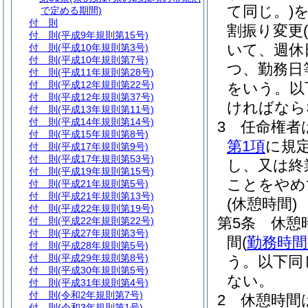
て同じ。)
で定める期間)
付 則
割振り変更
付 則
(平成9年規則第15号)
いて、週休
付 則
(平成10年規則第3号)
付 則
(平成10年規則第7号)
つ、勤務日
付 則
(平成11年規則第28号)
付 則
(平成12年規則第22号)
をいう。以
付 則
(平成12年規則第37号)
ければなら
付 則
(平成13年規則第11号)
付 則
(平成14年規則第14号)
3
任命権者
付 則
(平成15年規則第8号)
第1項
に規
付 則
(平成17年規則第9号)
付 則
(平成17年規則第53号)
し、又は終
付 則
(平成19年規則第15号)
ことをやめ
付 則
(平成21年規則第5号)
付 則
(平成21年規則第13号)
(休憩時間)
付 則
(平成22年規則第19号)
第5条
休憩
付 則
(平成22年規則第22号)
付 則
(平成27年規則第3号)
間
(
勤務時間
付 則
(平成28年規則第5号)
付 則
(平成29年規則第8号)
う。以下同
付 則
(平成30年規則第5号)
ない。
付 則
(平成31年規則第4号)
付 則
(令和2年規則第7号)
2
休憩時間
付 則
(令和3年規則第1号)