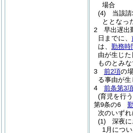
場合
(4)
当該請
ととなっ
2
早出遅出
日までに、
は、
勤務時
由が生じた
ものとみな
3
前2項
の
る事由が生
4
前条第3
(育児を行
第9条の6
次のいずれ
(1)
深夜に
1月につい