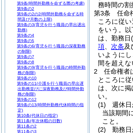
第9条
(時間外勤務を命ずる際の考慮)
務時間の割
第9条の2
第3条
任命
第9条の2の2
(時間外勤務を命ずる時
間及び月数の上限)
ころに従い
第9条の3
(育児を行う職員の早出遅出
をいう。以
勤務)
第9条の4
は、勤務日
(
第9条の5
項
、
次条
及
第9条の6
(育児を行う職員の深夜勤務
の制限)
いようにし
第9条の7
間を超えな
第9条の8
第9条の9
(育児を行う職員の時間外勤
2
任命権者
務の制限)
第9条の10
ところに従
第9条の11
(介護を行う職員の早出遅
は、次に掲
出勤務並びに深夜勤務及び時間外勤
務の制限)
い。
第9条の12
(1)
週休日
第9条の13
(時間外勤務代休時間の指
定)
当該期間
第10条
(代休日の指定)
こと。
第11条
(年次休暇の日数)
第11条の2
(2)
勤務日
第11条の3