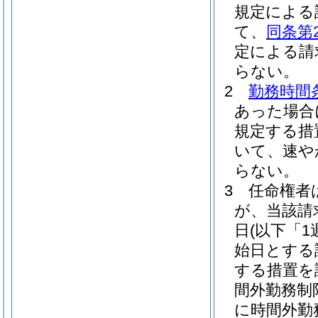
規定による
て、
同条第
定による請
らない。
2
勤務時間
あった場合
規定する措
いて、速や
らない。
3
任命権者
が、当該請
日
(以下「
始日とする
する措置を
間外勤務制
に時間外勤