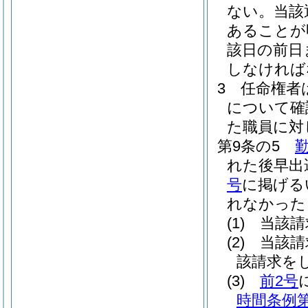
ない。
当該
あることが
該日の前日
しなければ
3
任命権者
について確
た職員に対
第9条の5
れた後早出
号
に掲げる
れなかった
(1)
当該請
(2)
当該請
該請求を
(3)
前2号
時間条例第