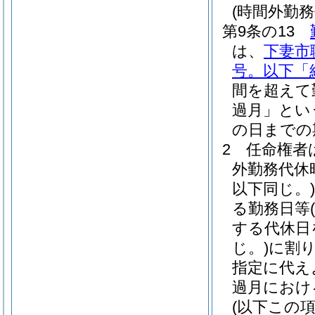
(時間外勤
第9条の13
は、
下妻市
号。以下「
間を超えて
過月」とい
の日までの
2
任命権者
外勤務代休
以下同じ。)
る勤務日等
する代休日
じ。)
に割
指定に代え
過月におけ
(以下この