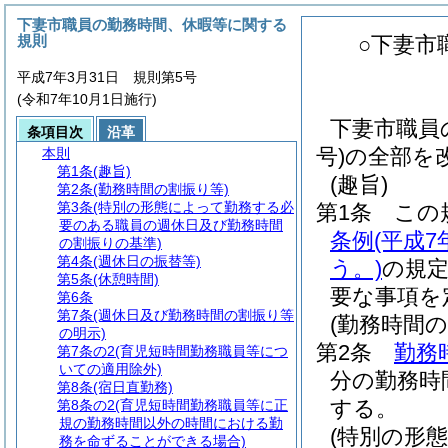
下妻市職員の勤務時間、休暇等に関する
規則
○下妻市
平成7年3月31日 規則第5号
(令和7年10月1日施行)
下妻市職員
条項目次
沿革
号)の全部を
本則
第1条
(趣旨)
(趣旨)
第2条
(勤務時間の割振り等)
第3条
(特別の形態によって勤務する必
第1条
この
要のある職員の週休日及び勤務時間
条例
(平成
の割振りの基準)
第4条
(週休日の振替等)
う。)
の規
第5条
(休憩時間)
要な事項を
第6条
第7条
(週休日及び勤務時間の割振り等
(勤務時間の
の明示)
第2条
勤務
第7条の2
(育児短時間勤務職員等につ
いての適用除外)
分の勤務時
第8条
(宿日直勤務)
する。
第8条の2
(育児短時間勤務職員等に正
規の勤務時間以外の時間における勤
(特別の形
務を命ずることができる場合)