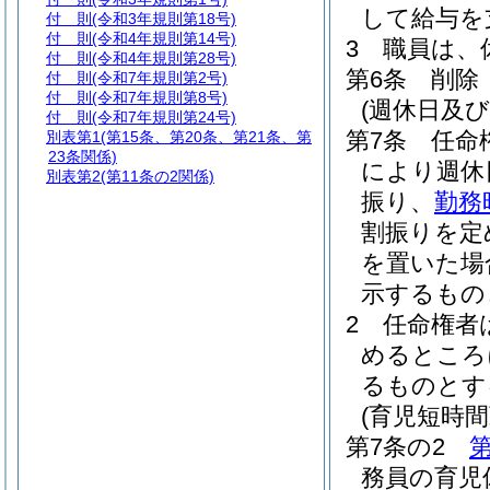
して給与を
付 則
(令和3年規則第18号)
付 則
(令和4年規則第14号)
3
職員は、
付 則
(令和4年規則第28号)
第6条
削除
付 則
(令和7年規則第2号)
付 則
(令和7年規則第8号)
(週休日及
付 則
(令和7年規則第24号)
第7条
任命
別表第1
(第15条、第20条、第21条、第
23条関係)
により週休
別表第2
(第11条の2関係)
振り、
勤務
割振りを定
を置いた場
示するもの
2
任命権者
めるところ
るものとす
(育児短時
第7条の2
第
務員の育児