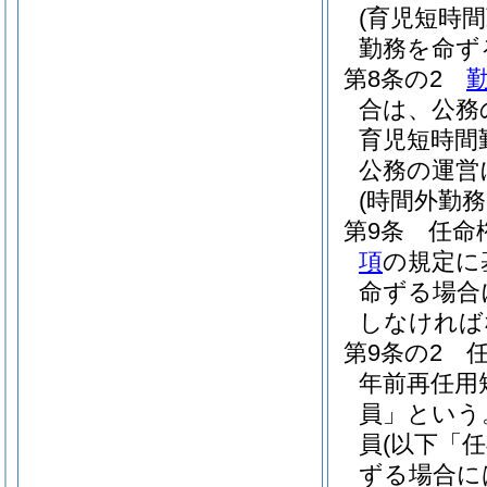
(育児短時
勤務を命ず
第8条の2
合は、公務
育児短時間
公務の運営
(時間外勤
第9条
任命
項
の規定に
命ずる場合
しなければ
第9条の2
年前再任用
員」という
員
(以下「
ずる場合に