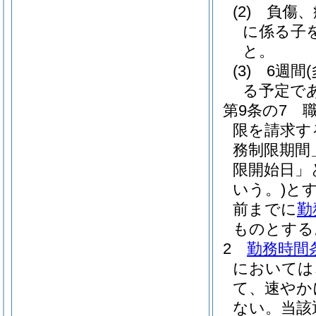
(2)
負傷、
に係る子
と。
(3)
6週間
る予定で
第9条の7
限を請求す
務制限期間
限開始日」
いう。)
と
前までに
勤
ものとする
2
勤務時間
においては
て、速やか
ない。
当該