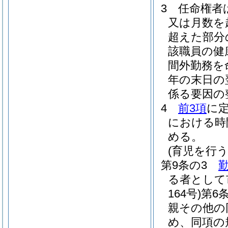
3
任命権者
又は月数を
超えた部分
該職員の健
間外勤務を
年の末日の
係る要因の
4
前3項
に
における時
める。
(育児を行
第9条の3
る者として
164号)
第6
親その他の
め、同項の