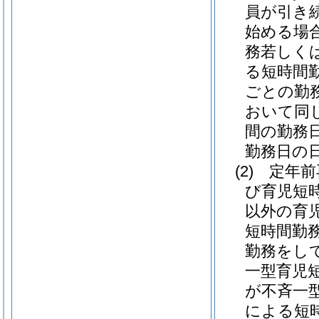
員が引き
始める場
務若しく
る短時間
ごとの勤
おいて同じ
間の勤務
勤務日の
(2)
定年前
び育児短
以外の育
短時間勤
勤務をし
一型育児
が不斉一
による短