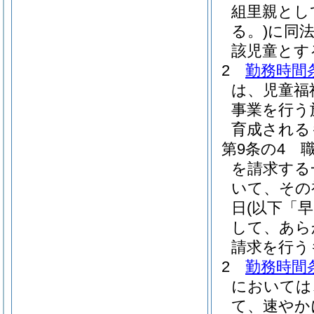
組里親とし
る。)
に同法
該児童とす
2
勤務時間
は、児童福
事業を行う
育成される
第9条の4
を請求する
いて、その
日
(以下「
して、あら
請求を行う
2
勤務時間
においては
て、速やか