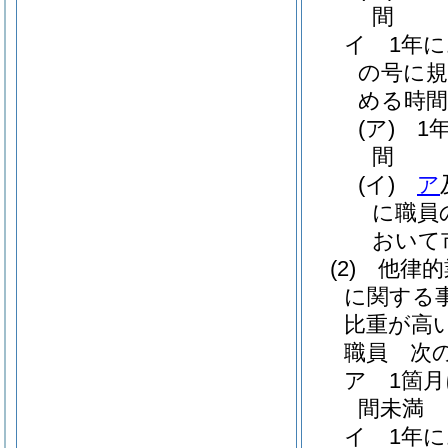
間
イ
1年
の号に規
める時間
(ア)
1
間
(イ)
ア
に職員
おいて
(2)
他律的
に関する
比重が高
職員 次
ア
1箇
間未満
イ
1年