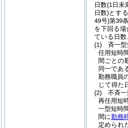
日数
(1日
日数)
とす
49号)
第3
を下回る場
ている日数
(1)
斉一型
任用短時
間ごとの
同一であ
勤務職員
じて得た
(2)
不斉一
再任用短
一型短時
間に
勤務
定められ