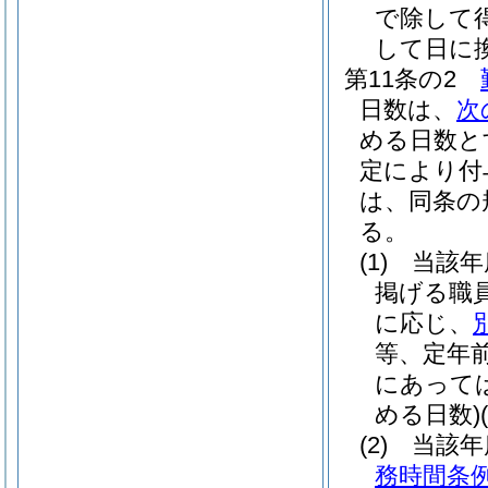
で除して
して日に
第11条の2
日数は、
次
める日数と
定により付
は、同条の
る。
(1)
当該年
掲げる職
に応じ、
等、定年
にあって
める日数)
(2)
当該年
務時間条例