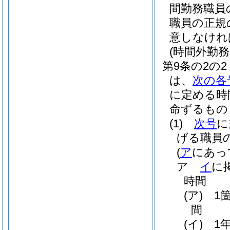
間勤務職員
職員の正規
意しなけれ
(時間外勤
第9条の2の2
は、
次の各
に定める時
命ずるもの
(1)
次号
に
げる職員
(
ア
にあっ
ア
イ
に
時間
(ア)
1
間
(イ)
1