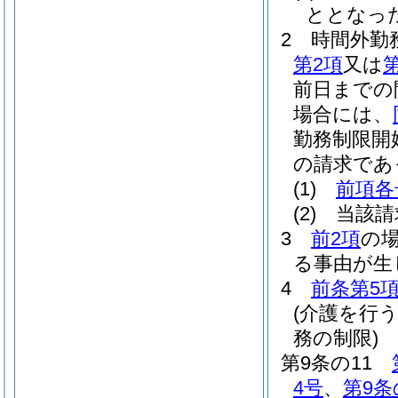
ととなっ
2
時間外勤
第2項
又は
前日までの
場合には、
勤務制限開
の請求であ
(1)
前項各
(2)
当該請
3
前2項
の
る事由が生
4
前条第5
(介護を行
務の制限)
第9条の11
4号
、
第9条