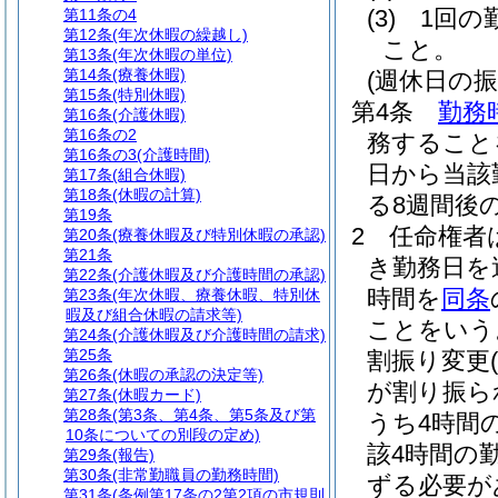
(3)
1回の
第11条の4
第12条
(年次休暇の繰越し)
こと。
第13条
(年次休暇の単位)
第14条
(療養休暇)
(週休日の振
第15条
(特別休暇)
第4条
勤務
第16条
(介護休暇)
第16条の2
務すること
第16条の3
(介護時間)
日から当該
第17条
(組合休暇)
第18条
(休暇の計算)
る8週間後
第19条
2
任命権者
第20条
(療養休暇及び特別休暇の承認)
第21条
き勤務日を
第22条
(介護休暇及び介護時間の承認)
時間を
同条
第23条
(年次休暇、療養休暇、特別休
暇及び組合休暇の請求等)
ことをいう
第24条
(介護休暇及び介護時間の請求)
第25条
割振り変更
(
第26条
(休暇の承認の決定等)
が割り振ら
第27条
(休暇カード)
第28条
(第3条、第4条、第5条及び第
うち4時間
10条についての別段の定め)
該4時間の
第29条
(報告)
第30条
(非常勤職員の勤務時間)
ずる必要が
第31条
(条例第17条の2第2項の市規則