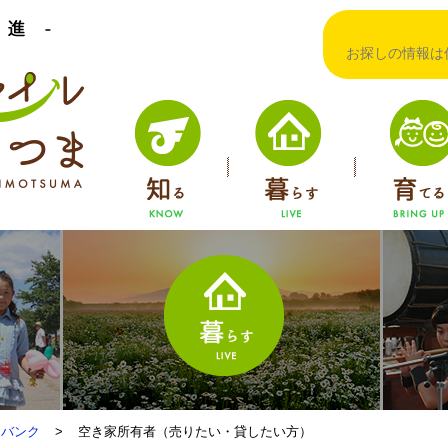
下妻市移住・定住促進「住マイルしもつま」ホームページ
知る
暮らす
住マイ
家バンク
>
空き家所有者（売りたい・貸したい方）