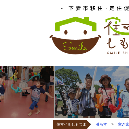
住マイルしもつま
>
暮らす
>
空き