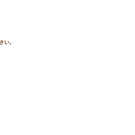
さい。
い合わせ
促進「住マイルしもつま」
下妻市役所 市長公室企画課
下妻市