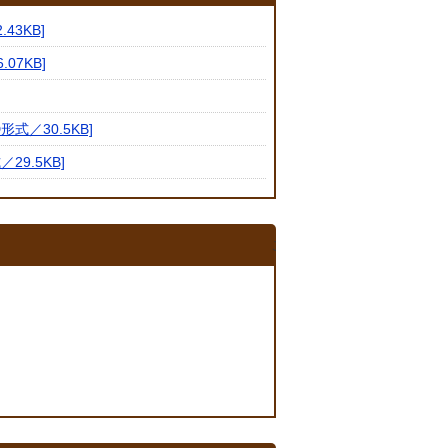
3KB]
07KB]
／30.5KB]
9.5KB]
このページの内容に関する