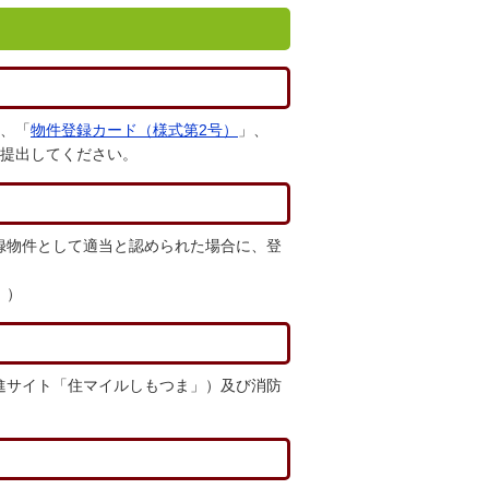
、「
物件登録カード（様式第2号）
」、
提出してください。
録物件として適当と認められた場合に、登
。）
進サイト「住マイルしもつま」）及び消防