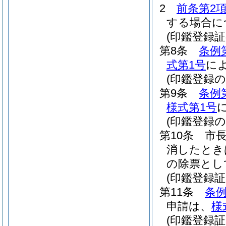
2
前条第2
する場合に
(印鑑登録証
第8条
条例
式第1号
に
(印鑑登録の
第9条
条例
様式第1号
(印鑑登録の
第10条
市
消したとき
の除票とし
(印鑑登録
第11条
条例
申請は、
様
(印鑑登録証