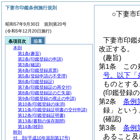
下妻市印鑑条例施行規則
○下妻市
昭和57年9月30日 規則第20号
(令和5年12月20日施行)
下妻市印鑑
条項目次
沿革
改正する。
本則
第1条
(趣旨)
(趣旨)
第2条
(印鑑登録の申請)
第3条
(確認)
第1条
この
第4条
(印鑑登録原票)
号。以下「
第5条
(登録申請の不受理)
第6条
(印鑑登録証)
ものとする
第7条
(印鑑登録証の再交付)
(印鑑登録の
第8条
(印鑑登録証の亡失届)
第9条
(印鑑登録の廃止の申請)
第2条
条例
第10条
(印鑑登録の抹消)
録」という
第11条
(印鑑登録証明書の交付申請)
第12条
(印鑑登録証明書)
(確認)
第13条
(書類の保存期間)
第3条
条例
第14条
(雑則)
附則
あること及
付 則
(平成10年規則第17号)