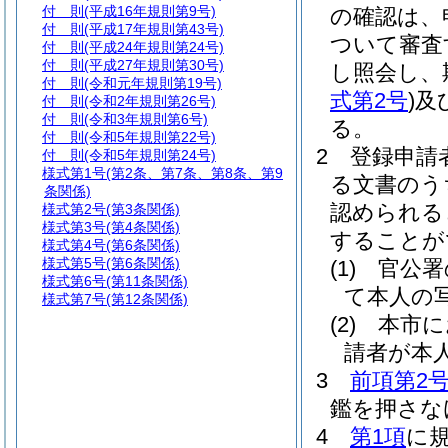
付 則
(平成16年規則第9号)
の確認は、
付 則
(平成17年規則第43号)
ついて審査
付 則
(平成24年規則第24号)
付 則
(平成27年規則第30号)
し照会し、
付 則
(令和元年規則第19号)
式第2号
)
及
付 則
(令和2年規則第26号)
付 則
(令和3年規則第6号)
る。
付 則
(令和5年規則第22号)
2
登録申請
付 則
(令和5年規則第24号)
様式第1号
(第2条、第7条、第8条、第9
る文書のう
条関係)
認められる
様式第2号
(第3条関係)
様式第3号
(第4条関係)
することが
様式第4号
(第6条関係)
様式第5号
(第6条関係)
(1)
官公署
様式第6号
(第11条関係)
て本人の
様式第7号
(第12条関係)
(2)
本市に
請者が本
3
前項第2
鑑を押さな
4
第1項
に