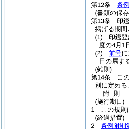
第12条
条例
(書類の保存
第13条
印
掲げる期間
(1)
印鑑登
度の4月1
(2)
前号
に
日の属す
(雑則)
第14条
こ
別に定める
附
則
(施行期日)
1
この規則
(経過措置)
2
条例附則