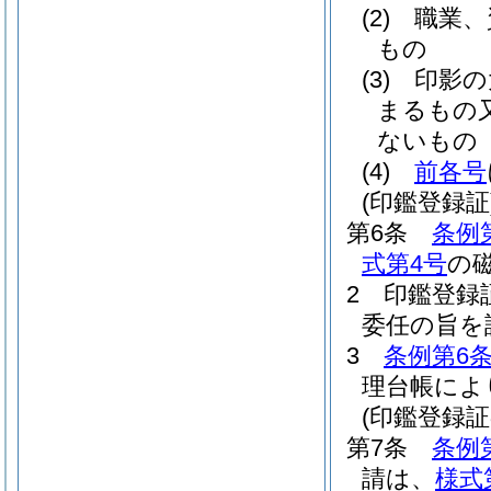
(2)
職業、
もの
(3)
印影の
まるもの
ないもの
(4)
前各号
(印鑑登録証
第6条
条例
式第4号
の
2
印鑑登録
委任の旨を
3
条例第6条
理台帳によ
(印鑑登録証
第7条
条例
請は、
様式