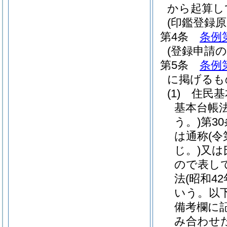
から起算し
(印鑑登録原
第4条
条例
(登録申請の
第5条
条例
に掲げるも
(1)
住民基
基本台帳
う。)
第3
は通称
(
じ。)
又は
ので表し
法
(昭和4
いう。以下
備考欄に
み合わせ