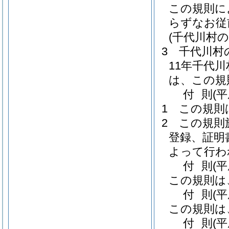
この規則に
らずなお従
(千代川村
3
千代川村
11年千代川
は、この規
付
則
(
1
この規則
2
この規則
登録、証明
よって行わ
付
則
(
この規則は
付
則
(
この規則は
付
則
(