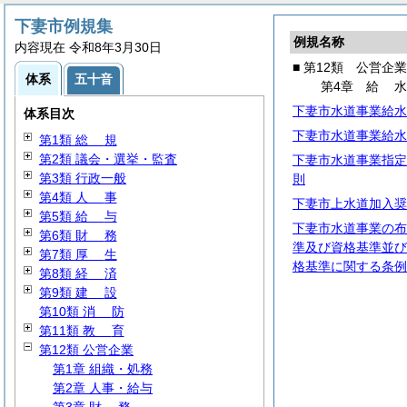
下妻市例規集
例規名称
内容現在 令和8年3月30日
■ 第12類 公営企業
体系
五十音
第4章
給
下妻市水道事業給水
体系目次
下妻市水道事業給水
第1類
総
規
第2類 議会・選挙・監査
下妻市水道事業指定
第3類 行政一般
則
第4類
人
事
下妻市上水道加入奨
第5類
給
与
下妻市水道事業の布
第6類
財
務
準及び資格基準並び
第7類
厚
生
格基準に関する条例
第8類
経
済
第9類
建
設
第10類
消
防
第11類
教
育
第12類 公営企業
第1章 組織・処務
第2章 人事・給与