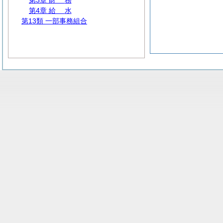
第3章
財
務
第4章
給
水
第13類 一部事務組合