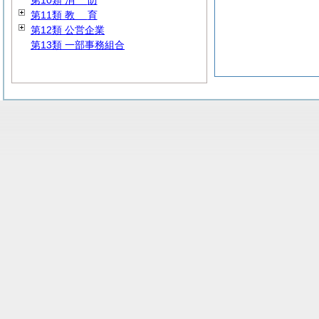
第10類
消
防
第11類
教
育
第12類 公営企業
第13類 一部事務組合