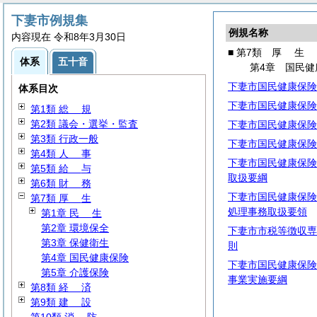
下妻市例規集
例規名称
内容現在 令和8年3月30日
■ 第7類
厚
生
体系
五十音
第4章 国民健
下妻市国民健康保険
体系目次
下妻市国民健康保険
第1類
総
規
第2類 議会・選挙・監査
下妻市国民健康保険
第3類 行政一般
下妻市国民健康保険
第4類
人
事
下妻市国民健康保険
第5類
給
与
取扱要綱
第6類
財
務
下妻市国民健康保険
第7類
厚
生
処理事務取扱要領
第1章
民
生
第2章 環境保全
下妻市市税等徴収専
第3章 保健衛生
則
第4章 国民健康保険
下妻市国民健康保険
第5章 介護保険
事業実施要綱
第8類
経
済
第9類
建
設