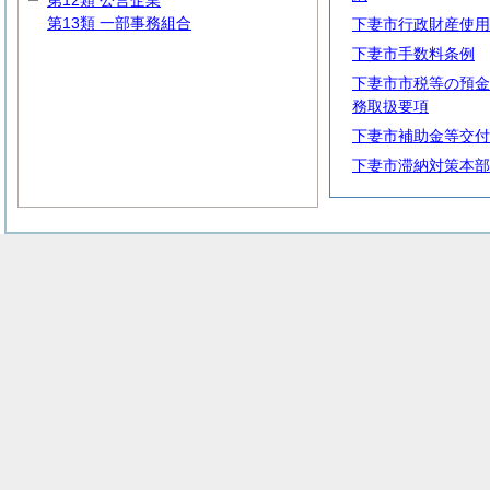
第12類 公営企業
第13類 一部事務組合
下妻市行政財産使用
下妻市手数料条例
下妻市市税等の預金
務取扱要項
下妻市補助金等交付
下妻市滞納対策本部