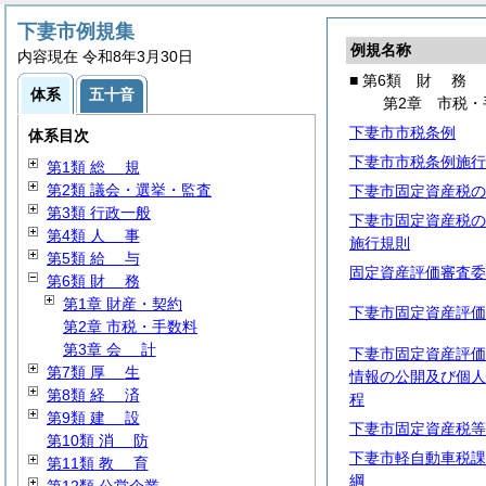
下妻市例規集
例規名称
内容現在 令和8年3月30日
■ 第6類
財
務
体系
五十音
第2章 市税・
下妻市市税条例
体系目次
下妻市市税条例施行
第1類
総
規
第2類 議会・選挙・監査
下妻市固定資産税の
第3類 行政一般
下妻市固定資産税の
第4類
人
事
施行規則
第5類
給
与
固定資産評価審査委
第6類
財
務
第1章 財産・契約
下妻市固定資産評価
第2章 市税・手数料
第3章
会
計
下妻市固定資産評価
第7類
厚
生
情報の公開及び個人
第8類
経
済
程
第9類
建
設
下妻市固定資産税等
第10類
消
防
下妻市軽自動車税課
第11類
教
育
綱