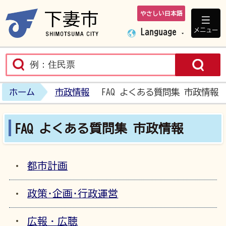
やさしい日本語
下妻市ホームペ
メニュー
Language
ホーム
市政情報
FAQ よくある質問集 市政情報
FAQ よくある質問集 市政情報
都市計画
政策･企画･行政運営
広報・広聴