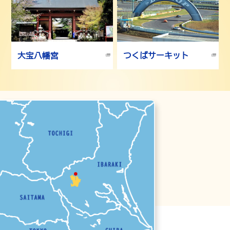
2025年6月10日
地域計画の変更（除外）申出について
2025年5月29日
ビアスパークしもつまソーシャルメディア（SNS）のお知ら
大宝八幡宮
つくばサーキット
せ
2025年4月2日
道の駅しもつまの休館日について
2024年4月1日
下妻市鳥獣被害防止計画の策定について
2024年1月10日
中国産なし・りんご花粉の購入・使用自粛のお願い
2023年12月5日
阪神タイガース大山悠輔選手が下妻市観光大使に就任しまし
た
2019年12月27日