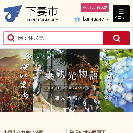
やさしい日本語
下妻市ホームペ
メニュー
Language
下
小貝川ふれあい公園
砂沼広域公園周辺