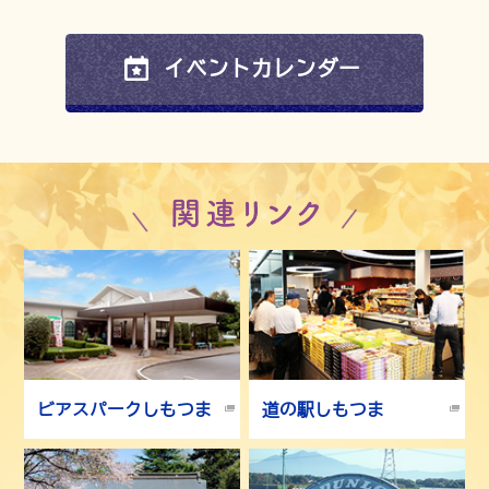
2026年7月1日
しもつま中央工業団地緑地・調整池利活用事業に係るサウン
ディング型市場調査を実施します
イベントカレンダー
2026年6月10日
有害鳥の捕獲を実施します
2026年4月28日
しもつまエール2026「しもつま物価対策支援券」事業を実施
関連リンク
しています！（今年度は引換券はありません）
2026年3月5日
ビアスパークしもつま温泉施設の営業について（お知らせ）
2026年3月3日
しもつま中央工業団地緑地・調整池利活用基本構想及び市民
意見募集について
ビアスパークしもつま
道の駅しもつま
2026年1月13日
申請書受付締切日変更のお知らせ