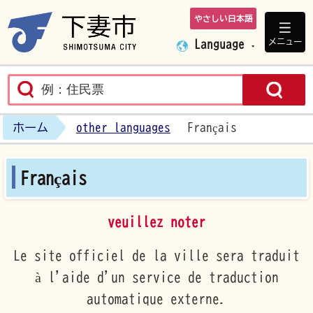
やさしい日本語
下妻市ホームペ
メニュー
Language
ホーム
other languages
Français
Français
veuillez noter
Le site officiel de la ville sera traduit
à l'aide d'un service de traduction
automatique externe.