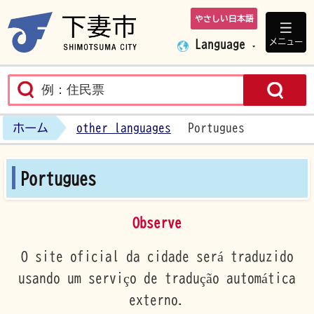
やさしい日本語
下妻市ホームペ
メニュー
Language
ホーム
other languages
Portugues
Portugues
Observe
O site oficial da cidade será traduzido
usando um serviço de tradução automática
externo.