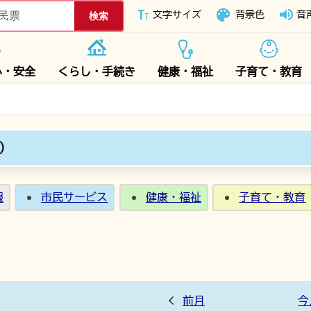
下妻市ホームページ
文字サイズ
背景色
音
心・安全
くらし・手続き
健康・福祉
子育て・教育
月）
報
市民サービス
健康・福祉
子育て・教育
前月
今