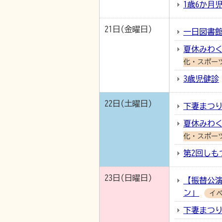
1歳6か
21日(金曜日)
一日図書
夏休みわく
化・スポー
3歳児健診
22日(土曜日)
下妻まつり2
夏休みわく
化・スポー
第2回しも
23日(日曜日)
【振替公
ン」
イ
下妻まつり2