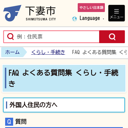
やさしい日本語
下妻市ホームペ
メニュー
Language
ホーム
くらし・手続き
FAQ よくある質問集 く
FAQ よくある質問集 くらし・手続
き
外国人住民の方へ
質問