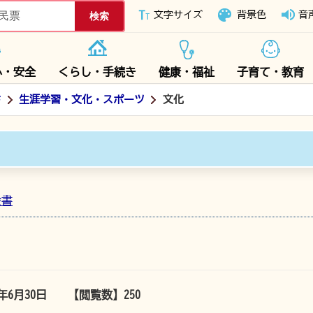
下妻市ホームページ
文字サイズ
背景色
音
心・安全
くらし・手続き
健康・福祉
子育て・教育
ド
生涯学習・文化・スポーツ
文化
会書
5年6月30日
【閲覧数】
250