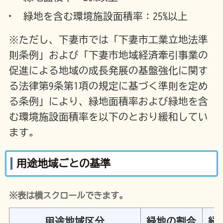
緑地を含む環境施設面積率：25%以上
※ただし、下妻市では「下妻市工業立地法準
則条例」および「下妻市地域経済牽引事業の
促進による地域の成長発展の基盤強化に関す
る法律第9条第1項の規定に基づく準則を定め
る条例」により、緑地面積率および緑地を含
む環境施設面積率を以下のとおり緩和してい
ます。
用途地域ごとの基準
※表は横スクロールできます。
用途地域区分
緑地の割合
緑