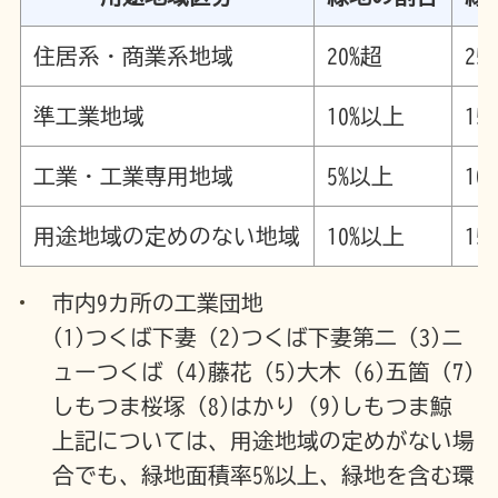
住居系・商業系地域
20%超
25
準工業地域
10%以上
15
工業・工業専用地域
5%以上
10
用途地域の定めのない地域
10%以上
15
市内9カ所の工業団地
(1)つくば下妻 (2)つくば下妻第二 (3)ニ
ューつくば (4)藤花 (5)大木 (6)五箇 (7)
しもつま桜塚 (8)はかり (9)しもつま鯨
上記については、用途地域の定めがない場
合でも、緑地面積率5%以上、緑地を含む環