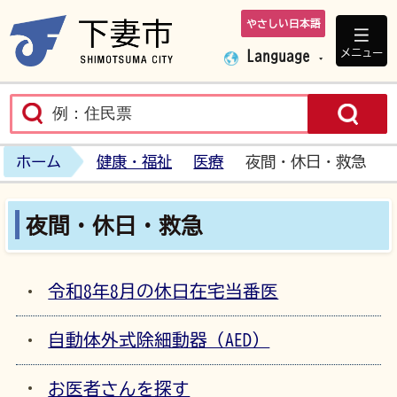
やさしい日本語
下妻市ホームペ
メニュー
Language
ホーム
健康・福祉
医療
夜間・休日・救急
夜間・休日・救急
令和8年8月の休日在宅当番医
自動体外式除細動器（AED）
お医者さんを探す