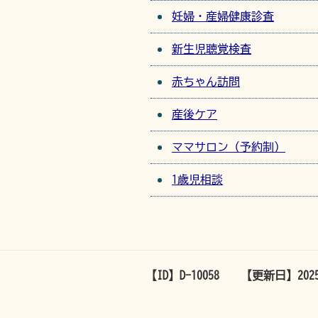
妊婦・産婦健康診査
新生児聴覚検査
赤ちゃん訪問
産後ケア
ママサロン（予約制）
1歳児相談
【ID】
D-10058
【更新日】
20