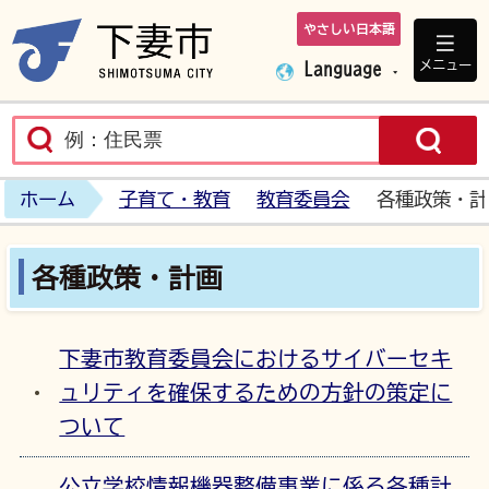
やさしい日本語
下妻市ホームペ
メニュー
Language
ホーム
子育て・教育
教育委員会
各種政策・計
各種政策・計画
下妻市教育委員会におけるサイバーセキ
ュリティを確保するための方針の策定に
ついて
公立学校情報機器整備事業に係る各種計