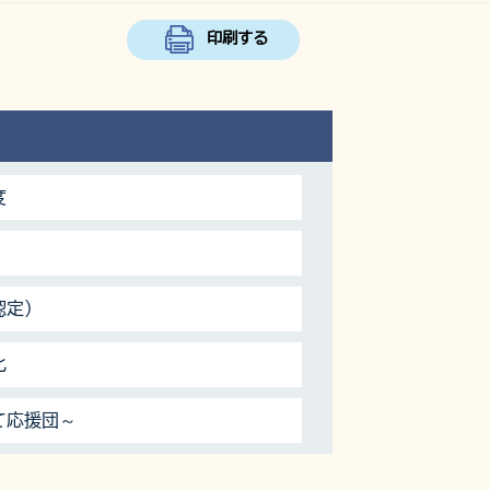
印刷する
度
認定）
化
て応援団～