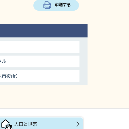
印刷する
クル
ホ市役所）
人口と世帯