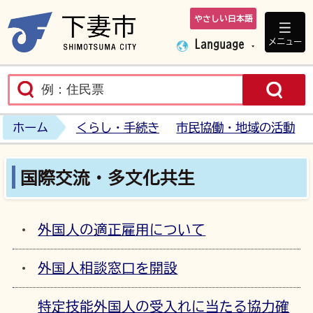
やさしい日本語
下妻市ホームペ
メニュー
Language
ホーム
くらし・手続き
市民協働・地域の活動
国際交流・多文化共生
外国人の適正雇用について
外国人相談窓口を開設
特定技能外国人の受入れに当たる協力確