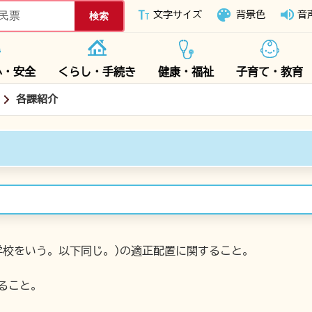
下妻市ホームページ
文字サイズ
背景色
音
心・安全
くらし・手続き
健康・福祉
子育て・教育
各課紹介
学校をいう。以下同じ。)の適正配置に関すること。
ること。