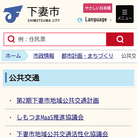
やさしい日本語
下妻市ホームペ
メニュー
Language
ホーム
市政情報
都市計画・まちづくり
公共交
公共交通
第2期下妻市地域公共交通計画
しもつまMaaS推進協議会
下妻市地域公共交通活性化協議会