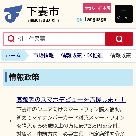
やさしい日本語
下妻市ホームペ
メニュー
Language
ホーム
市政情報
情報政策・DX推進
情報政策
情報政策
高齢者のスマホデビューを応援します！
下妻市のシニア向けスマートフォン購入補助。
初めてマイナンバーカード対応スマートフォン
を購入する65歳以上の方に最大2万円を交付。
対象者・申請方法・必要書類・指定店舗を分か