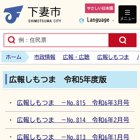
やさしい日本語
下妻市ホームペ
メニュー
Language
ホーム
市政情報
広報・広聴
広報しもつま
広報しもつま 令和5年度版
広報しもつま －No.815 令和6年3月号
広報しもつま －No.814 令和6年2月号
広報しもつま －No.813 令和6年1月号