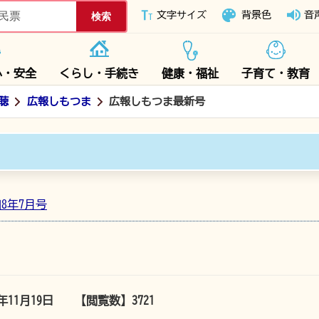
下妻市ホームページ
文字サイズ
背景色
音
心・安全
くらし・手続き
健康・福祉
子育て・教育
聴
広報しもつま
広報しもつま最新号
和8年7月号
5年11月19日
【閲覧数】
3721