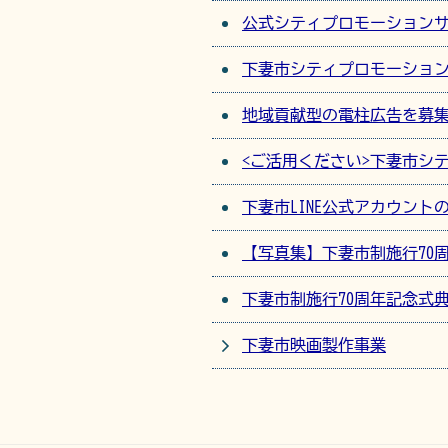
公式シティプロモーション
下妻市シティプロモーショ
地域貢献型の電柱広告を募
<ご活用ください>下妻市シ
下妻市LINE公式アカウント
【写真集】下妻市制施行70
下妻市制施行70周年記念式
下妻市映画製作事業