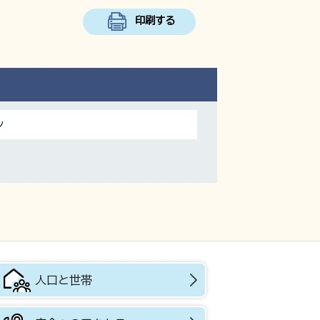
印刷する
ン
人口と世帯