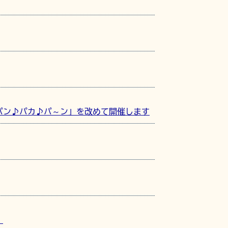
パン♪パカ♪パ～ン」を改めて開催します
。