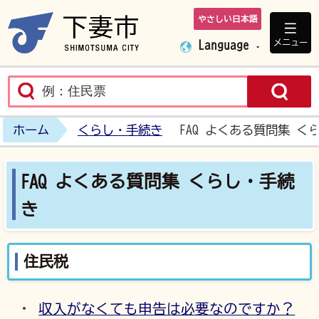
やさしい日本語
下妻市ホームペ
メニュー
Language
ホーム
くらし・手続き
FAQ よくある質問集 く
FAQ よくある質問集 くらし・手続
き
住民税
収入がなくても申告は必要なのですか？