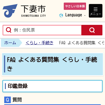
やさしい日本語
下妻市ホームペ
メニュー
Language
ホーム
くらし・手続き
FAQ よくある質問集 く
FAQ よくある質問集 くらし・手続
き
印鑑登録
質問