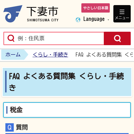
やさしい日本語
下妻市ホームペ
メニュー
Language
ホーム
くらし・手続き
FAQ よくある質問集 く
FAQ よくある質問集 くらし・手続
き
税金
質問