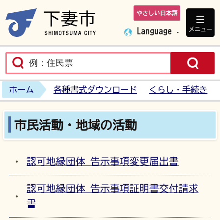
やさしい日本語
下妻市ホームペ
メニュー
Language
ホーム
各種書式ダウンロード
くらし・手続き
市民活動・地域の活動
認可地縁団体 告示事項変更届出書
認可地縁団体 告示事項証明書交付請求
書