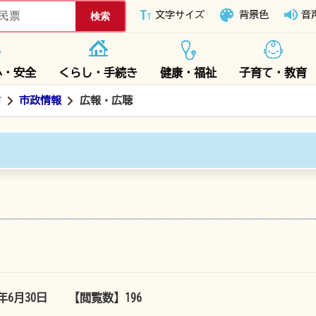
下妻市ホームページ
文字サイズ
背景色
音
心・安全
くらし・手続き
健康・福祉
子育て・教育
ド
市政情報
広報・広聴
5年6月30日
【閲覧数】
196