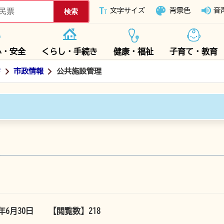
下妻市ホームページ
文字サイズ
背景色
音
心・安全
くらし・手続き
健康・福祉
子育て・教育
ド
市政情報
公共施設管理
5年6月30日
【閲覧数】
218